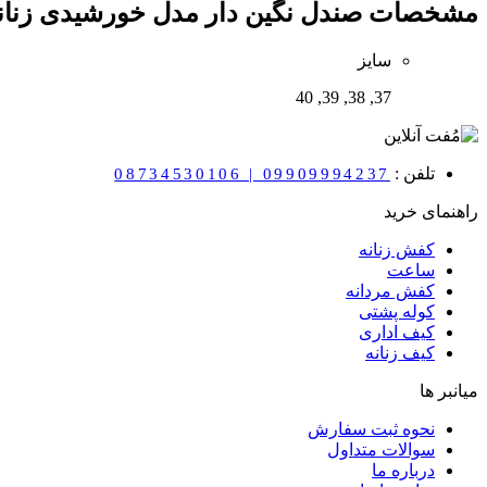
مشخصات
صندل نگین دار مدل خورشیدی زنانه ک
سایز
37, 38, 39, 40
تلفن :
08734530106 | 09909994237
راهنمای خرید
کفش زنانه
ساعت
کفش مردانه
کوله پشتی
کیف اداری
کیف زنانه
میانبر ها
نحوه ثبت سفارش
سوالات متداول
درباره ما