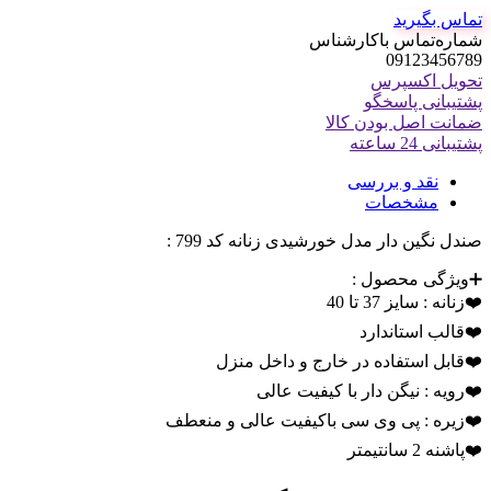
تماس بگیرید
شماره‌تماس‌ با‌کارشناس
09123456789
تحویل اکسپرس
پشتیبانی پاسخگو
ضمانت اصل بودن کالا
پشتیبانی 24 ساعته
نقد و بررسی
مشخصات
صندل نگین دار مدل خورشیدی زنانه کد 799 :
➕ویژگی محصول :
❤️زنانه : سایز 37 تا 40
❤️قالب استاندارد
❤️قابل استفاده در خارج و داخل منزل
❤️رویه : نیگن دار با کیفیت عالی
❤️زیره : پی وی سی باکیفیت عالی و منعطف
❤️پاشنه 2 سانتیمتر