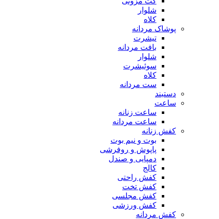
کت مزونی
شلوار
کلاه
پوشاک مردانه
تیشرت
بافت مردانه
شلوار
سوئیشرت
کلاه
ست مردانه
دستبند
ساعت
ساعت زنانه
ساعت مردانه
کفش زنانه
بوت و نیم بوت
پاپوش و روفرشی
دمپایی و صندل
کالج
کفش راحتی
کفش تخت
کفش مجلسی
کفش ورزشی
کفش مردانه