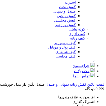
اسپرت
کفش تخت
صندل و دمپایی
کفش راحتی
کفش مجلسی
کفش ورزشی
کوله پشتی
کیف اداری
کیف زنانه
کیف پاسپورتی
کیف پول و موبایل
کیف شانه ای
کیف مجلسی
حراجستون
محصولات
تماس با ما
مُفت آنلاین
کفش زنانه
دمپایی و صندل
صندل نگین دار مدل خورشیدی زنا
799
0 دیدگاه
افزودن به علاقه‌مندی‌ها
اشتراک گذاری