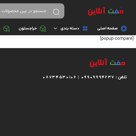
صفحه اصلی
دسته بندی
حراجستون
م
[popup-compare]
پوشاک زنانه
پوشاک مردانه
دستبند
تلفن :
08734530106 | 09909994237
ساعت
کفش زنانه
کفش مردانه
کوله پشتی