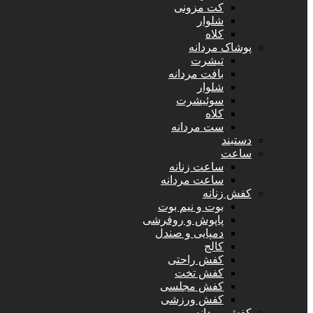
کت مزونی
شلوار
کلاه
پوشاک مردانه
تیشرت
بافت مردانه
شلوار
سوئیشرت
کلاه
ست مردانه
دستبند
ساعت
ساعت زنانه
ساعت مردانه
کفش زنانه
بوت و نیم بوت
پاپوش و روفرشی
دمپایی و صندل
کالج
کفش راحتی
کفش تخت
کفش مجلسی
کفش ورزشی
کفش مردانه