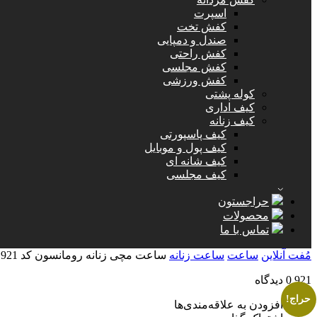
اسپرت
کفش تخت
صندل و دمپایی
کفش راحتی
کفش مجلسی
کفش ورزشی
کوله پشتی
کیف اداری
کیف زنانه
کیف پاسپورتی
کیف پول و موبایل
کیف شانه ای
کیف مجلسی
حراجستون
محصولات
تماس با ما
مُفت آنلاین
ساعت
ساعت زنانه
ساعت مچی زنانه رومانسون کد 921
921
0 دیدگاه
حراج!
افزودن به علاقه‌مندی‌ها