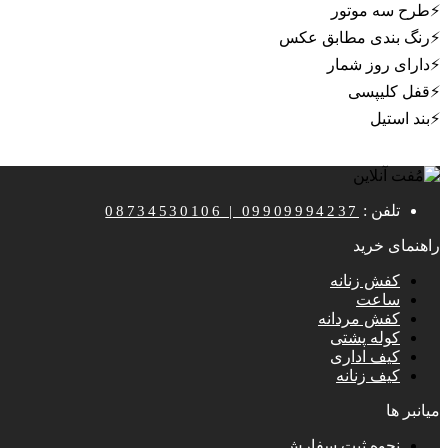
⚡️طرح سه موتور
⚡️رنگ بندی مطابق عکس
⚡️دارای روز شمار
⚡️قفل کلیپسی
⚡️بند استیل
تلفن :
08734530106 | 09909994237
راهنمای خرید
کفش زنانه
ساعت
کفش مردانه
کوله پشتی
کیف اداری
کیف زنانه
میانبر ها
نحوه ثبت سفارش