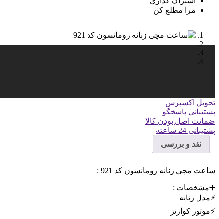
اشتراک گذاری
مرا مطلع کن
تحویل اکسپرس
پشتیبانی پاسخگو
ضمانت اصل بودن کالا
پشتیبانی 24 ساعته
نقد و بررسی
ساعت مچی زنانه رومانسون کد 921 :
➕مشخصات :
⚡️مدل زنانه
⚡️موتور کوارتز