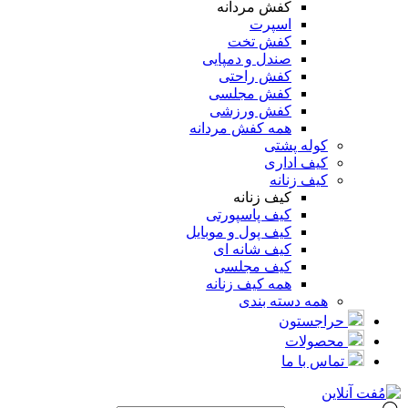
کفش مردانه
اسپرت
کفش تخت
صندل و دمپایی
کفش راحتی
کفش مجلسی
کفش ورزشی
همه کفش مردانه
کوله پشتی
کیف اداری
کیف زنانه
کیف زنانه
کیف پاسپورتی
کیف پول و موبایل
کیف شانه ای
کیف مجلسی
همه کیف زنانه
همه دسته بندی
حراجستون
محصولات
تماس با ما