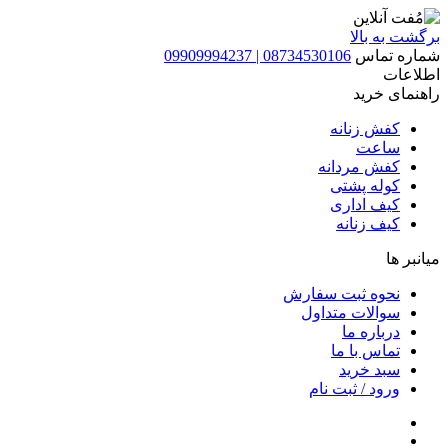
برگشت به بالا
شماره تماس
08734530106 | 09909994237
اطلاعات
راهنمای خرید
کفش زنانه
ساعت
کفش مردانه
کوله پشتی
کیف اداری
کیف زنانه
میانبر ها
نحوه ثبت سفارش
سوالات متداول
درباره ما
تماس با ما
سبد خرید
ورود / ثبت نام