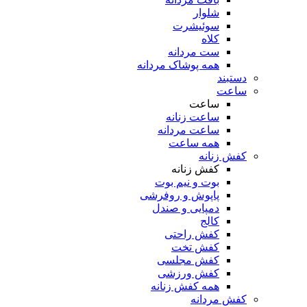
شلوار
سوئیشرت
کلاه
ست مردانه
همه پوشاک مردانه
دستبند
ساعت
ساعت
ساعت زنانه
ساعت مردانه
همه ساعت
کفش زنانه
کفش زنانه
بوت و نیم بوت
پاپوش و روفرشی
دمپایی و صندل
کالج
کفش راحتی
کفش تخت
کفش مجلسی
کفش ورزشی
همه کفش زنانه
کفش مردانه