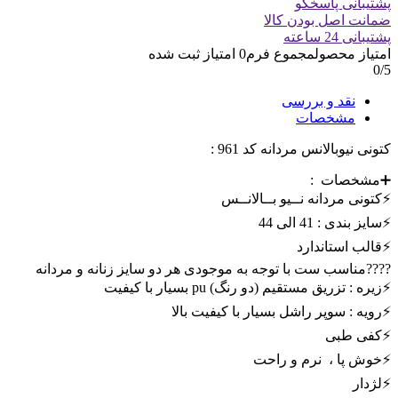
پشتیبانی پاسخگو
ضمانت اصل بودن کالا
پشتیبانی 24 ساعته
امتیاز محصول
مجموع فرم
0
امتیاز ثبت شده
0
/5
نقد و بررسی
مشخصات
کتونی نیوبالانس مردانه کد 961 :
➕مشخصات :
⚡️کتونی مردانه نــیو بــالانــس
⚡️سایز بندی : 41 الی 44
⚡️قالب استاندارد
????مناسب ست با توجه به موجودی هر دو سایز زنانه و مردانه
⚡️زیره : تزریق مستقیم (دو رنگ) pu بسیار با کیفیت
⚡️رویه : سوپر راشل بسیار با کیفیت بالا
⚡️کفی طبی
⚡️خوش پا ، نرم و راحت
⚡️لژدار