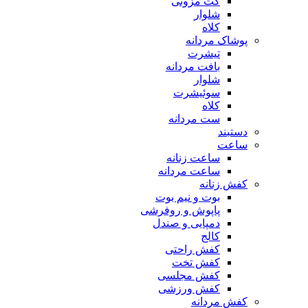
کت مزونی
شلوار
کلاه
پوشاک مردانه
تیشرت
بافت مردانه
شلوار
سوئیشرت
کلاه
ست مردانه
دستبند
ساعت
ساعت زنانه
ساعت مردانه
کفش زنانه
بوت و نیم بوت
پاپوش و روفرشی
دمپایی و صندل
کالج
کفش راحتی
کفش تخت
کفش مجلسی
کفش ورزشی
کفش مردانه