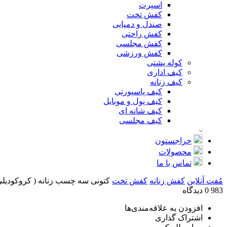
اسپرت
کفش تخت
صندل و دمپایی
کفش راحتی
کفش مجلسی
کفش ورزشی
کوله پشتی
کیف اداری
کیف زنانه
کیف پاسپورتی
کیف پول و موبایل
کیف شانه ای
کیف مجلسی
حراجستون
محصولات
تماس با ما
مُفت آنلاین
کفش زنانه
کفش تخت
کتونی سه چسب زنانه ( کروکودیلی ) 
983
0 دیدگاه
افزودن به علاقه‌مندی‌ها
اشتراک گذاری