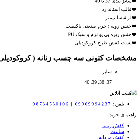
❤️سایز بندی 37 تا 40
❤️قالب استاندارد
❤️لژ 4 سانتیمتر
❤️جنس رویه : چرم صنعتی باکیفیت
❤️جنس زیره پی یو نرم و سبک PU
❤️پست کفش طرح کروکودیلی
مشخصات
کتونی سه چسب زنانه ( کروکودیلی ) ک
سایز
37, 38, 39, 40
تلفن :
08734530106 | 09909994237
راهنمای خرید
کفش زنانه
ساعت
کفش مردانه