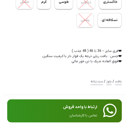
خاکستری
زیتونی
طوسی
کرم
مشکی
نسکافه ای
یشمی
❤️فری سایز – 36 تا 46 ( 48 جذب )
❤️جنس : بافت ریلی درجه یک قوار دار با کیفیت سنگین
❤️فوق العاده شیک با تن خور عالی
/
/
بافت
بلوز
ست زنانه
ارتباط با واحد فروش
تماس با کارشناسان