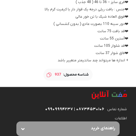
❤️فری سایز – 36 تا 46 ( 48 جذب )
❤️جنس : بافت ریلی درجه یک قوار دار با کیفیت گرم بالا
❤️فوق العاده شیک با تن خور عالی
❤️دور سینه 110 بصورت عادی ( بدون کشسانی )
❤️قد بافت 75 سانت
❤️آستین 55 سانت
❤️قد شلوار 105 سانت
❤️فاق شوار 37 سانت
+ اندازه ها میتواند چند سانتیمتر متغییر باشد
شناسه محصول:
937
شماره تماس
08734530106 | 09909994237
اطلاعات
راهنمای خرید