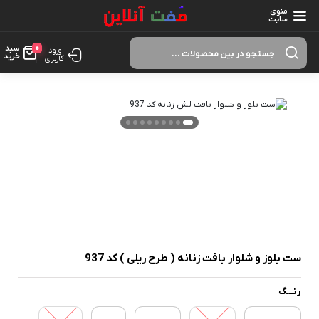
منوی
سایت
Products
0
سبد
search
ورود
خرید
کاربری
ست بلوز و شلوار بافت زنانه ( طرح ریلی ) کد 937
رنـــگ