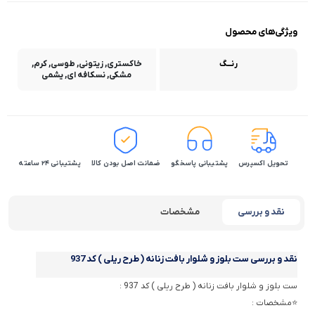
ویژگی‌های محصول
رنـــگ
خاکستری, زیتونی, طوسی, کرم,
مشکی, نسکافه ای, یشمی
تحویل اکسپرس
پشتیبانی پاسخگو
ضمانت اصل بودن کالا
پشتیبانی 24 ساعته
نقد و بررسی
مشخصات
نقد و بررسی
ست بلوز و شلوار بافت زنانه ( طرح ریلی ) کد 937
ست بلوز و شلوار بافت زنانه ( طرح ریلی ) کد 937 :
⭐️مشخصات :