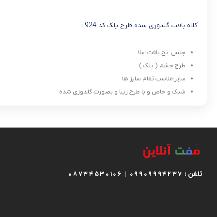
کلاه بافت گلدوزی شده طرح پلک کد 924 :
جنس :نخ بافت اعلا
طرح چشم ( پلک )
سایز:مناسب تمام سایز ها
شیک و خاص و با طرح زیبا و بصورت گلدوزی شده
تلفن :
08734530106 | 09909994237