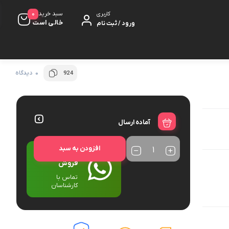
0
سبد خرید
کاربری
خالی است
ورود / ثبت نام
0 دیدگاه
924
کت مزونی
شلوار
آماده ارسال
کلاه
افزودن به سبد
ارتباط با واحد
فروش
تماس با
کارشناسان