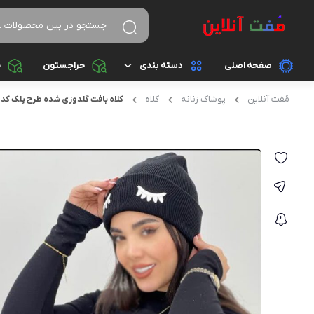
صفحه اصلی
دسته بندی
حراجستون
م
مُفت آنلاین
پوشاک زنانه
کلاه
کلاه بافت گلدوزی شده طرح پلک کد 924
پوشاک زنانه
پوشاک مردانه
دستبند
ساعت
کفش زنانه
کفش مردانه
کوله پشتی