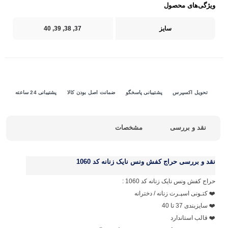
ویژگی‌های محصول
سایز
37, 38, 39, 40
تحویل اکسپرس
پشتیبانی پاسخگو
ضمانت اصل بودن کالا
پشتیبانی 24 ساعته
نقد و بررسی
مشخصات
نقد و بررسی
حراج کفش ونس نایک زنانه کد 1060
حراج کفش ونس نایک زنانه کد 1060 :
❤️ کتـونی اسپـرت زنانه / دخترانه
❤️ سایزبندی 37 تا 40
❤️ قالب استاندارد