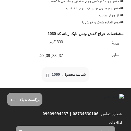
❤️ جنس رویه : ترکیبی چرم صنعتی و طبیعی باکیفیت
❤️جنس زیره : پی یو سبک ، نرم با کیفیت
❤️ لژ چهار سانت
❤️فوق العاده شیک و خوش پا
مشخصات
حراج کفش ونس نایک زنانه کد 1060
300 گرم
وزن
سایز
37, 38, 39, 40
شناسه محصول:
1060
برگشت به بالا
شماره تماس
08734530106 | 09909994237
اطلاعات