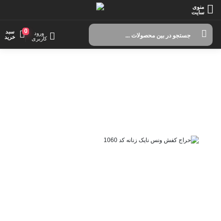
منوی
سایت
Products
0
سبد
search
ورود
خرید
کاربری