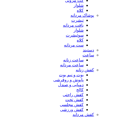
کت مزونی
شلوار
کلاه
پوشاک مردانه
تیشرت
بافت مردانه
شلوار
سوئیشرت
کلاه
ست مردانه
دستبند
ساعت
ساعت زنانه
ساعت مردانه
کفش زنانه
بوت و نیم بوت
پاپوش و روفرشی
دمپایی و صندل
کالج
کفش راحتی
کفش تخت
کفش مجلسی
کفش ورزشی
کفش مردانه