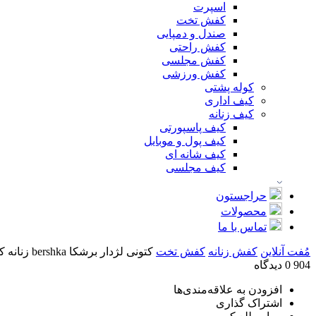
اسپرت
کفش تخت
صندل و دمپایی
کفش راحتی
کفش مجلسی
کفش ورزشی
کوله پشتی
کیف اداری
کیف زنانه
کیف پاسپورتی
کیف پول و موبایل
کیف شانه ای
کیف مجلسی
حراجستون
محصولات
تماس با ما
مُفت آنلاین
کفش زنانه
کفش تخت
کتونی لژدار برشکا bershka زنانه کد 904
904
0 دیدگاه
افزودن به علاقه‌مندی‌ها
اشتراک گذاری