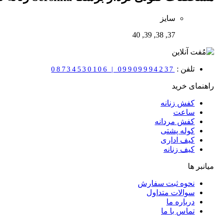
سایز
37, 38, 39, 40
تلفن :
08734530106 | 09909994237
راهنمای خرید
کفش زنانه
ساعت
کفش مردانه
کوله پشتی
کیف اداری
کیف زنانه
میانبر ها
نحوه ثبت سفارش
سوالات متداول
درباره ما
تماس با ما