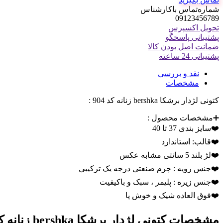
شماره‌تماس‌ با‌کارشناس
09123456789
تحویل اکسپرس
پشتیبانی پاسخگو
ضمانت اصل بودن کالا
پشتیبانی 24 ساعته
نقد و بررسی
مشخصات
کتونی لژدار برشکا bershka زنانه کد 904 :
➕مشخصات محصول :
❤️سایز بندی 37 تا 40
❤️قالب: استاندارد
❤️لژ بلند 5 سانتی مشابه عکس
❤️جنس رویه : چرم صنعتی درجه یک ترکیبی
❤️جنس زیره : پلیمر ، سبک و باکیفیت
❤️فوق العاده شیک و خوش پا
مشخصات
کتونی لژدار برشکا bershka زنانه کد 904