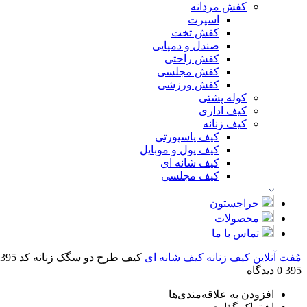
کفش مردانه
اسپرت
کفش تخت
صندل و دمپایی
کفش راحتی
کفش مجلسی
کفش ورزشی
کوله پشتی
کیف اداری
کیف زنانه
کیف پاسپورتی
کیف پول و موبایل
کیف شانه ای
کیف مجلسی
حراجستون
محصولات
تماس با ما
مُفت آنلاین
کیف زنانه
کیف شانه ای
کیف طرح دو سگک زنانه کد 395
395
0 دیدگاه
افزودن به علاقه‌مندی‌ها