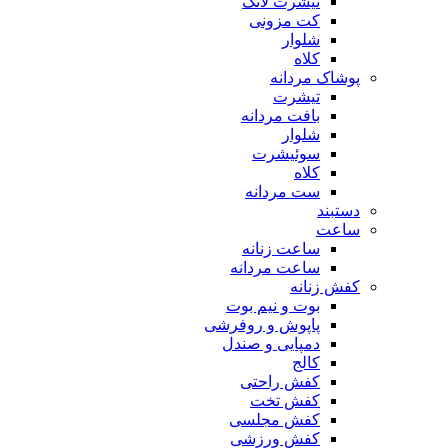
تیشرت لانگ
کت مزونی
شلوار
کلاه
پوشاک مردانه
تیشرت
بافت مردانه
شلوار
سوئیشرت
کلاه
ست مردانه
دستبند
ساعت
ساعت زنانه
ساعت مردانه
کفش زنانه
بوت و نیم بوت
پاپوش و روفرشی
دمپایی و صندل
کالج
کفش راحتی
کفش تخت
کفش مجلسی
کفش ورزشی