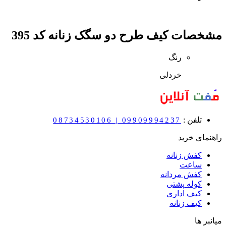
مشخصات
کیف طرح دو سگک زنانه کد 395
رنگ
خردلی
تلفن :
08734530106 | 09909994237
راهنمای خرید
کفش زنانه
ساعت
کفش مردانه
کوله پشتی
کیف اداری
کیف زنانه
میانبر ها