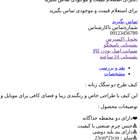
برای استعلام قیمت و موجودی تماس بگیرید
تماس بگیرید
شماره‌تماس‌ با‌کارشناس
09123456789
تحویل اکسپرس
پشتیبانی پاسخگو
ضمانت اصل بودن کالا
پشتیبانی 24 ساعته
نقد و بررسی
مشخصات
کیف طرح دو سگک زنانه :
این کیف با طراحی خاص و رنگبندی زیبا و فضای کافی برای موبایل و
توضیحات محصول :
❤️داراى دو محفظه جداگانه
🔺جنس چرم صنعتی با کیفیت
🔺داراى بند بلند دوشی
🔺سايز : 23cm*21cm