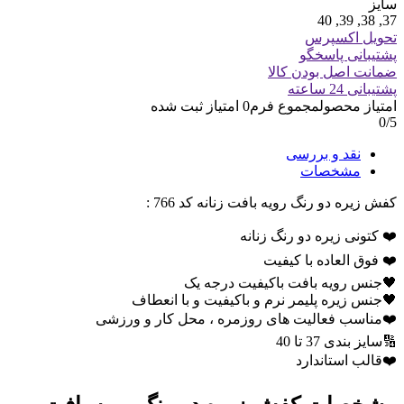
سایز
37, 38, 39, 40
تحویل اکسپرس
پشتیبانی پاسخگو
ضمانت اصل بودن کالا
پشتیبانی 24 ساعته
امتیاز محصول
مجموع فرم
0
امتیاز ثبت شده
0
/5
نقد و بررسی
مشخصات
کفش زیره دو رنگ رویه بافت زنانه کد 766 :
❤️ کتونی زیره دو رنگ زنانه
❤️ فوق العاده با کیفیت
🖤جنس رویه بافت باکیفیت درجه یک
🖤جنس زیره پلیمر نرم و باکیفیت و با انعطاف
❤️مناسب فعالیت های روزمره ، محل کار و ورزشی
🔢سایز بندی 37 تا 40
❤️قالب استاندارد