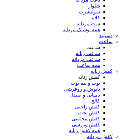
شلوار
سوئیشرت
کلاه
ست مردانه
همه پوشاک مردانه
دستبند
ساعت
ساعت
ساعت زنانه
ساعت مردانه
همه ساعت
کفش زنانه
کفش زنانه
بوت و نیم بوت
پاپوش و روفرشی
دمپایی و صندل
کالج
کفش راحتی
کفش تخت
کفش مجلسی
کفش ورزشی
همه کفش زنانه
کفش مردانه