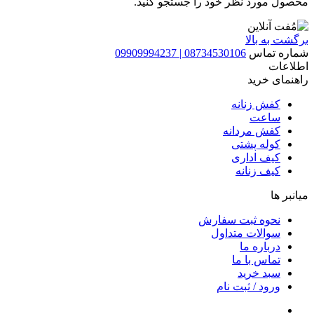
محصول مورد نظر خود را جستجو کنید.
برگشت به بالا
شماره تماس
08734530106 | 09909994237
اطلاعات
راهنمای خرید
کفش زنانه
ساعت
کفش مردانه
کوله پشتی
کیف اداری
کیف زنانه
میانبر ها
نحوه ثبت سفارش
سوالات متداول
درباره ما
تماس با ما
سبد خرید
ورود / ثبت نام