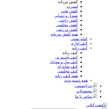
کفش مردانه
اسپرت
کفش تخت
صندل و دمپایی
کفش راحتی
کفش مجلسی
کفش ورزشی
همه کفش مردانه
کوله پشتی
کیف اداری
کیف زنانه
کیف زنانه
کیف پاسپورتی
کیف پول و موبایل
کیف شانه ای
کیف مجلسی
همه کیف زنانه
همه دسته بندی
حراجستون
محصولات
تماس با ما