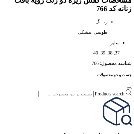
مشخصات
کفش زیره دو رنگ رویه بافت
زنانه کد 766
رنـــگ
طوسی, مشکی
سایز
37, 38, 39, 40
شناسه محصول:
766
جست و جو محصولات
Products search