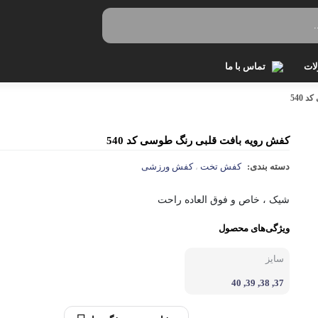
ات
تماس با ما
540
افت
کفش رویه بافت قلبی رنگ طوسی کد 540
وز
دسته بندی:
کفش تخت
کفش ورزشی
،
اپ
شیک ، خاص و فوق العاده راحت
یشرت
ویژگی‌های محصول
 زنانه
سایز
37, 38, 39, 40
وئیشرت