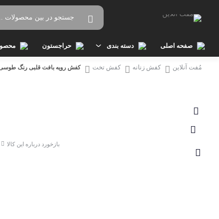
صفحه اصلی
دسته بندی
حراجستون
محصول
مُفت آنلاین
کفش زنانه
کفش تخت
کفش رویه بافت قلبی رنگ طوسی کد 
پوشاک زنانه
ب
پوشاک مردانه
بل
دستبند
ت
بازخورد درباره این کالا
ساعت
ت
کفش زنانه
ست
کفش مردانه
س
کوله پشتی