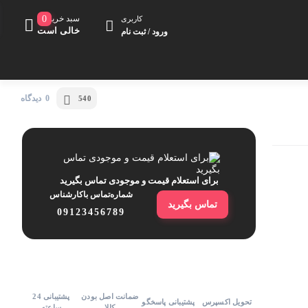
سبد خرید
0
کاربری
خالی است
ورود / ثبت نام
0 دیدگاه
540
کت مزونی
شلوار
کلاه
برای استعلام قیمت و موجودی تماس بگیرید
شماره‌تماس‌ با‌کارشناس
تماس بگیرید
09123456789
ضمانت اصل بودن
پشتیبانی 24
تحویل اکسپرس
پشتیبانی پاسخگو
کالا
ساعته