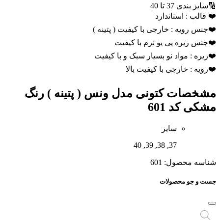
🔢سایز بندی 37 تا 40
❤️ قالب : استاندارد
❤️جنس رویه : خارجی با کیفیت ( پتینه )
❤️جنس زیره پی یو نرم با کیفیت
❤️زیره : مواد نو بسیار سبک و با کیفیت
❤️رویه : خارجی با کیفیت بالا
مشخصات
کتونی مدل ونس ( پتینه ) رنگ
مشکی کد 601
سایز
37, 38, 39, 40
شناسه محصول:
601
جست و جو محصولات
Products
search