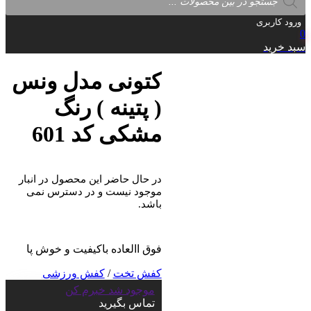
search
ورود کاربری
0
سبد خرید
کتونی مدل ونس
( پتینه ) رنگ
مشکی کد 601
در حال حاضر این محصول در انبار
موجود نیست و در دسترس نمی
باشد.
فوق االعاده باکیفیت و خوش پا
کفش تخت
/
کفش ورزشی
موجود شد خبرم کن
تماس بگیرید