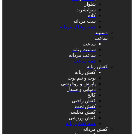
شلوار
سوئیشرت
کلاه
ست مردانه
همه پوشاک مردانه
دستبند
ساعت
ساعت
ساعت زنانه
ساعت مردانه
همه ساعت
کفش زنانه
کفش زنانه
بوت و نیم بوت
پاپوش و روفرشی
دمپایی و صندل
کالج
کفش راحتی
کفش تخت
کفش مجلسی
کفش ورزشی
همه کفش زنانه
کفش مردانه