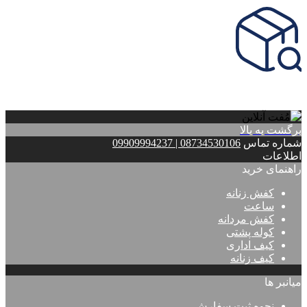
محصول مورد نظر خود را جستجو کنید.
برگشت به بالا
شماره تماس
08734530106 | 09909994237
اطلاعات
راهنمای خرید
کفش زنانه
ساعت
کفش مردانه
کوله پشتی
کیف اداری
کیف زنانه
میانبر ها
نحوه ثبت سفارش