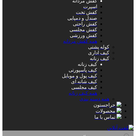
کفش مردانه
اسپرت
کفش تخت
صندل و دمپایی
کفش راحتی
کفش مجلسی
کفش ورزشی
همه کفش مردانه
کوله پشتی
کیف اداری
کیف زنانه
کیف زنانه
کیف پاسپورتی
کیف پول و موبایل
کیف شانه ای
کیف مجلسی
همه کیف زنانه
همه دسته بندی
حراجستون
محصولات
تماس با ما
Products