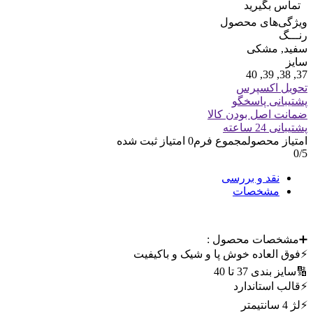
تماس بگیرید
ویژگی‌های محصول
رنـــگ
سفید, مشکی
سایز
37, 38, 39, 40
تحویل اکسپرس
پشتیبانی پاسخگو
ضمانت اصل بودن کالا
پشتیبانی 24 ساعته
امتیاز محصول
مجموع فرم
0
امتیاز ثبت شده
0
/5
نقد و بررسی
مشخصات
➕مشخصات محصول :
⚡️فوق العاده خوش پا و شیک و باکیفیت
🔢سایز بندی 37 تا 40
⚡️قالب استاندارد
⚡️لژ 4 سانتیمتر