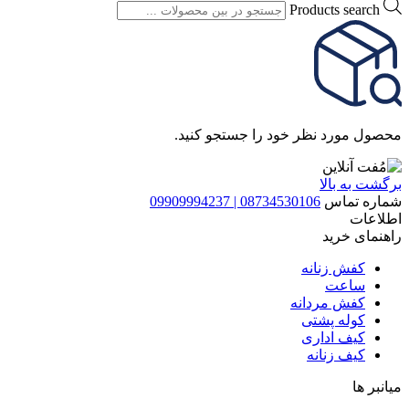
Products search
محصول مورد نظر خود را جستجو کنید.
برگشت به بالا
شماره تماس
08734530106 | 09909994237
اطلاعات
راهنمای خرید
کفش زنانه
ساعت
کفش مردانه
کوله پشتی
کیف اداری
کیف زنانه
میانبر ها