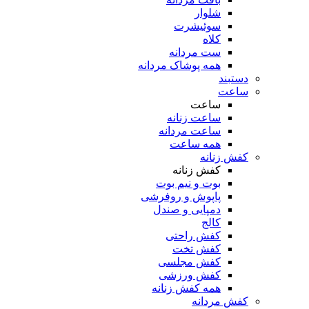
شلوار
سوئیشرت
کلاه
ست مردانه
همه پوشاک مردانه
دستبند
ساعت
ساعت
ساعت زنانه
ساعت مردانه
همه ساعت
کفش زنانه
کفش زنانه
بوت و نیم بوت
پاپوش و روفرشی
دمپایی و صندل
کالج
کفش راحتی
کفش تخت
کفش مجلسی
کفش ورزشی
همه کفش زنانه
کفش مردانه