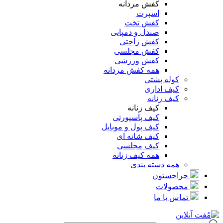
کفش مردانه
اسپرت
کفش تخت
صندل و دمپایی
کفش راحتی
کفش مجلسی
کفش ورزشی
همه کفش مردانه
کوله پشتی
کیف اداری
کیف زنانه
کیف زنانه
کیف پاسپورتی
کیف پول و موبایل
کیف شانه ای
کیف مجلسی
همه کیف زنانه
همه دسته بندی
حراجستون
محصولات
تماس با ما