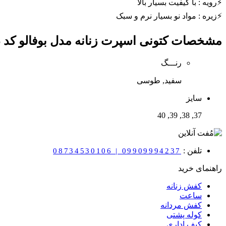
⚡️رویه : با کیفیت بسیار بالا
⚡️زیره : مواد نو بسیار نرم و سبک
مشخصات
کتونی اسپرت زنانه مدل بوفالو کد 686
رنـــگ
سفید, طوسی
سایز
37, 38, 39, 40
تلفن :
08734530106 | 09909994237
راهنمای خرید
کفش زنانه
ساعت
کفش مردانه
کوله پشتی
کیف اداری