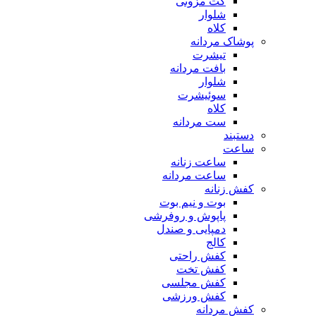
کت مزونی
شلوار
کلاه
پوشاک مردانه
تیشرت
بافت مردانه
شلوار
سوئیشرت
کلاه
ست مردانه
دستبند
ساعت
ساعت زنانه
ساعت مردانه
کفش زنانه
بوت و نیم بوت
پاپوش و روفرشی
دمپایی و صندل
کالج
کفش راحتی
کفش تخت
کفش مجلسی
کفش ورزشی
کفش مردانه