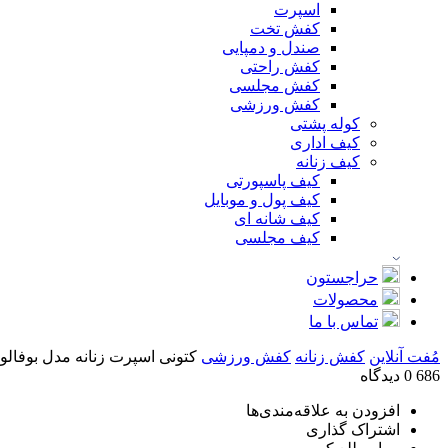
اسپرت
کفش تخت
صندل و دمپایی
کفش راحتی
کفش مجلسی
کفش ورزشی
کوله پشتی
کیف اداری
کیف زنانه
کیف پاسپورتی
کیف پول و موبایل
کیف شانه ای
کیف مجلسی
حراجستون
محصولات
تماس با ما
مُفت آنلاین
کفش زنانه
کفش ورزشی
کتونی اسپرت زنانه مدل بوفالو کد 
686
0 دیدگاه
افزودن به علاقه‌مندی‌ها
اشتراک گذاری