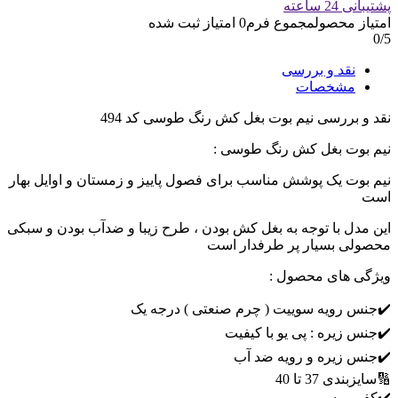
پشتیبانی 24 ساعته
امتیاز محصول
مجموع فرم
0
امتیاز ثبت شده
0
/5
نقد و بررسی
مشخصات
نقد و بررسی
نیم بوت بغل کش رنگ طوسی کد 494
نیم بوت بغل کش رنگ طوسی :
نیم بوت یک پوشش مناسب برای فصول پاییز و زمستان و اوایل بهار
است
این مدل با توجه به بغل کش بودن ، طرح زیبا و ضدآب بودن و سبکی
محصولی بسیار پر طرفدار است
ویژگی های محصول :
✔️جنس رویه سوییت ( چرم صنعتی ) درجه یک
✔️جنس زیره : پی یو با کیفیت
✔️جنس زیره و رویه ضد آب
🔢سایزبندی 37 تا 40
✔️کفی پرسی