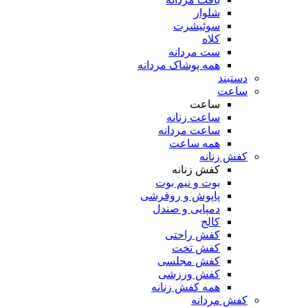
شلوار
سوئیشرت
کلاه
ست مردانه
همه پوشاک مردانه
دستبند
ساعت
ساعت
ساعت زنانه
ساعت مردانه
همه ساعت
کفش زنانه
کفش زنانه
بوت و نیم بوت
پاپوش و روفرشی
دمپایی و صندل
کالج
کفش راحتی
کفش تخت
کفش مجلسی
کفش ورزشی
همه کفش زنانه
کفش مردانه