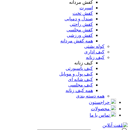
کفش مردانه
اسپرت
کفش تخت
صندل و دمپایی
کفش راحتی
کفش مجلسی
کفش ورزشی
همه کفش مردانه
کوله پشتی
کیف اداری
کیف زنانه
کیف زنانه
کیف پاسپورتی
کیف پول و موبایل
کیف شانه ای
کیف مجلسی
همه کیف زنانه
همه دسته بندی
حراجستون
محصولات
تماس با ما