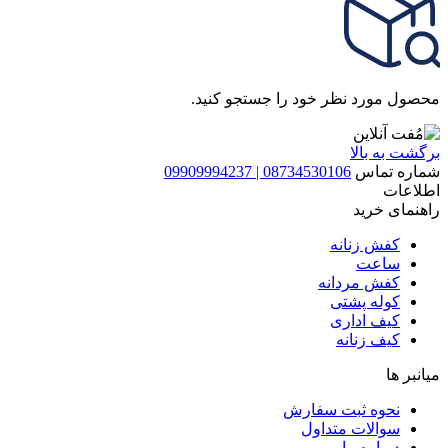
محصول مورد نظر خود را جستجو کنید.
برگشت به بالا
شماره تماس
08734530106 | 09909994237
اطلاعات
راهنمای خرید
کفش زنانه
ساعت
کفش مردانه
کوله پشتی
کیف اداری
کیف زنانه
میانبر ها
نحوه ثبت سفارش
سوالات متداول
درباره ما