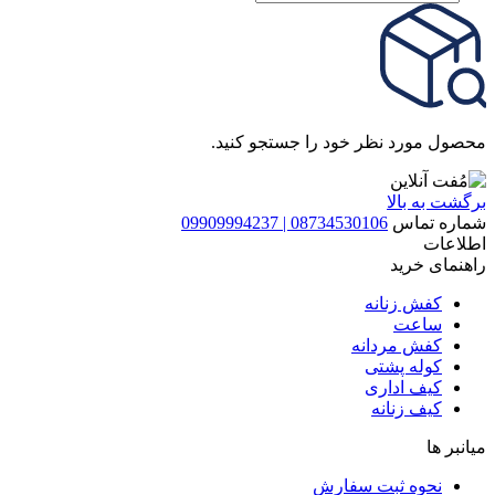
search
محصول مورد نظر خود را جستجو کنید.
برگشت به بالا
شماره تماس
08734530106 | 09909994237
اطلاعات
راهنمای خرید
کفش زنانه
ساعت
کفش مردانه
کوله پشتی
کیف اداری
کیف زنانه
میانبر ها
نحوه ثبت سفارش