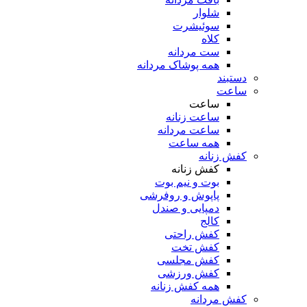
شلوار
سوئیشرت
کلاه
ست مردانه
همه پوشاک مردانه
دستبند
ساعت
ساعت
ساعت زنانه
ساعت مردانه
همه ساعت
کفش زنانه
کفش زنانه
بوت و نیم بوت
پاپوش و روفرشی
دمپایی و صندل
کالج
کفش راحتی
کفش تخت
کفش مجلسی
کفش ورزشی
همه کفش زنانه
کفش مردانه