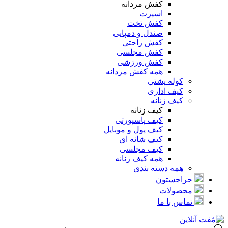
کفش مردانه
اسپرت
کفش تخت
صندل و دمپایی
کفش راحتی
کفش مجلسی
کفش ورزشی
همه کفش مردانه
کوله پشتی
کیف اداری
کیف زنانه
کیف زنانه
کیف پاسپورتی
کیف پول و موبایل
کیف شانه ای
کیف مجلسی
همه کیف زنانه
همه دسته بندی
حراجستون
محصولات
تماس با ما