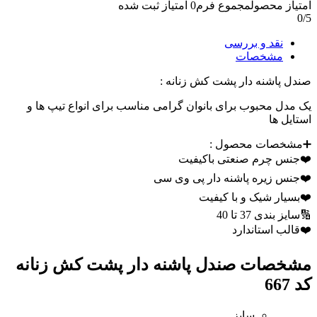
امتیاز محصول
مجموع فرم
0
امتیاز ثبت شده
0
/5
نقد و بررسی
مشخصات
صندل پاشنه دار پشت کش زنانه :
یک مدل محبوب برای بانوان گرامی مناسب برای انواع تیپ ها و
استایل ها
➕مشخصات محصول :
❤️جنس چرم صنعتی باکیفیت
❤️جنس زیره پاشنه دار پی وی سی
❤️بسیار شیک و با کیفیت
🔢سایز بندی 37 تا 40
❤️قالب استاندارد
مشخصات
صندل پاشنه دار پشت کش زنانه
کد 667
سایز