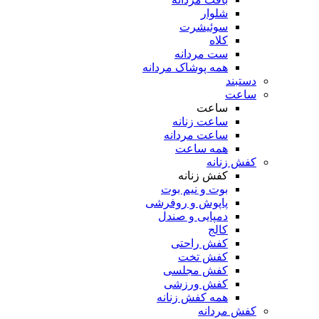
شلوار
سوئیشرت
کلاه
ست مردانه
همه پوشاک مردانه
دستبند
ساعت
ساعت
ساعت زنانه
ساعت مردانه
همه ساعت
کفش زنانه
کفش زنانه
بوت و نیم بوت
پاپوش و روفرشی
دمپایی و صندل
کالج
کفش راحتی
کفش تخت
کفش مجلسی
کفش ورزشی
همه کفش زنانه
کفش مردانه