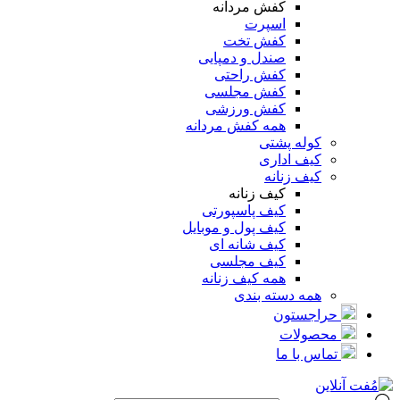
کفش مردانه
اسپرت
کفش تخت
صندل و دمپایی
کفش راحتی
کفش مجلسی
کفش ورزشی
همه کفش مردانه
کوله پشتی
کیف اداری
کیف زنانه
کیف زنانه
کیف پاسپورتی
کیف پول و موبایل
کیف شانه ای
کیف مجلسی
همه کیف زنانه
همه دسته بندی
حراجستون
محصولات
تماس با ما