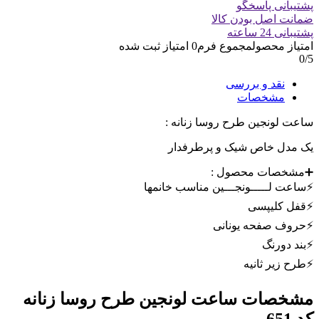
پشتیبانی پاسخگو
ضمانت اصل بودن کالا
پشتیبانی 24 ساعته
امتیاز محصول
مجموع فرم
0
امتیاز ثبت شده
0
/5
نقد و بررسی
مشخصات
ساعت لونجین طرح روسا زنانه :
یک مدل خاص شیک و پرطرفدار
➕مشخصات محصول :
⚡️ساعت لـــــونجـــین مناسب خانمها
⚡️قفل کلیپسی
⚡️حروف صفحه یونانی
⚡️بند دورنگ
⚡️طرح زیر ثانیه
مشخصات
ساعت لونجین طرح روسا زنانه
کد 651