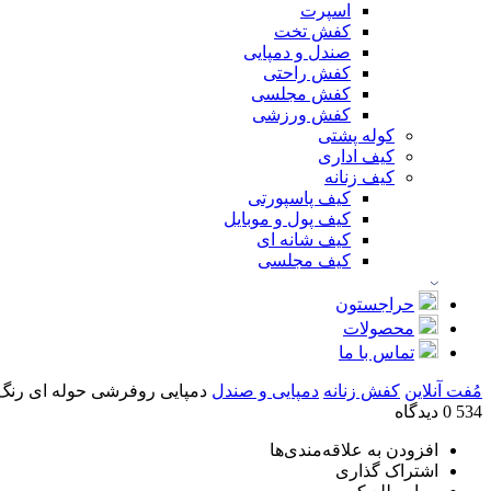
اسپرت
کفش تخت
صندل و دمپایی
کفش راحتی
کفش مجلسی
کفش ورزشی
کوله پشتی
کیف اداری
کیف زنانه
کیف پاسپورتی
کیف پول و موبایل
کیف شانه ای
کیف مجلسی
حراجستون
محصولات
تماس با ما
مُفت آنلاین
کفش زنانه
دمپایی و صندل
دمپایی روفرشی حوله ای رنگ کال
534
0 دیدگاه
افزودن به علاقه‌مندی‌ها
اشتراک گذاری