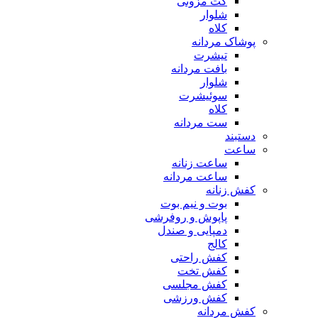
کت مزونی
شلوار
کلاه
پوشاک مردانه
تیشرت
بافت مردانه
شلوار
سوئیشرت
کلاه
ست مردانه
دستبند
ساعت
ساعت زنانه
ساعت مردانه
کفش زنانه
بوت و نیم بوت
پاپوش و روفرشی
دمپایی و صندل
کالج
کفش راحتی
کفش تخت
کفش مجلسی
کفش ورزشی
کفش مردانه