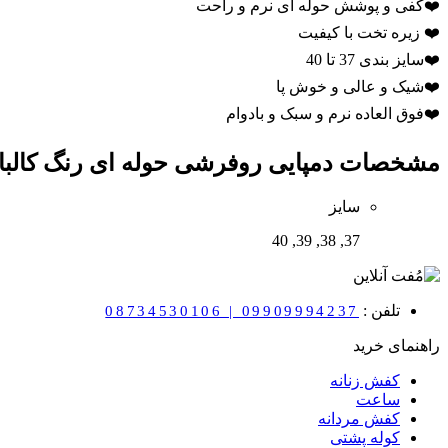
❤️کفی و پوشش حوله ای نرم و راحت
❤️ زیره تخت با کیفیت
❤️سایز بندی 37 تا 40
❤️شیک و عالی و خوش پا
❤️فوق العاده نرم و سبک و بادوام
مشخصات
دمپایی روفرشی حوله ای رنگ کالباسی 
سایز
37, 38, 39, 40
تلفن :
08734530106 | 09909994237
راهنمای خرید
کفش زنانه
ساعت
کفش مردانه
کوله پشتی