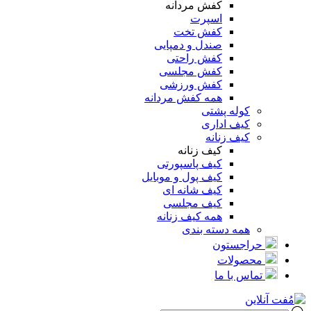
کفش مردانه
اسپرت
کفش تخت
صندل و دمپایی
کفش راحتی
کفش مجلسی
کفش ورزشی
همه کفش مردانه
کوله پشتی
کیف اداری
کیف زنانه
کیف زنانه
کیف پاسپورتی
کیف پول و موبایل
کیف شانه ای
کیف مجلسی
همه کیف زنانه
همه دسته بندی
حراجستون
محصولات
تماس با ما