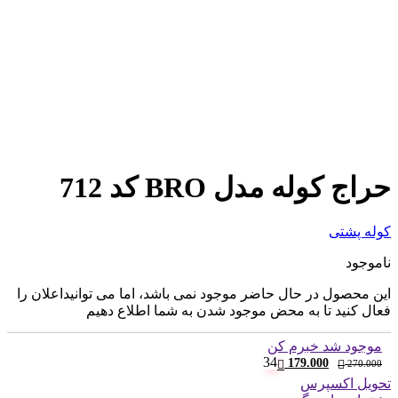
حراج کوله مدل BRO کد 712
کوله پشتی
ناموجود
این محصول در حال حاضر موجود نمی باشد، اما می توانیداعلان را
فعال کنید تا به محض موجود شدن به شما اطلاع دهیم
موجود شد خبرم کن
قیمت
قیمت
34
179.000
270.000
فعلی:
اصلی:
تحویل اکسپرس
179.000 تومان.
270.000 تومان