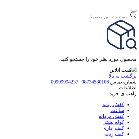
Products
search
محصول مورد نظر خود را جستجو کنید.
برگشت به بالا
شماره تماس
08734530106 | 09909994237
اطلاعات
راهنمای خرید
کفش زنانه
ساعت
کفش مردانه
کوله پشتی
کیف اداری
کیف زنانه