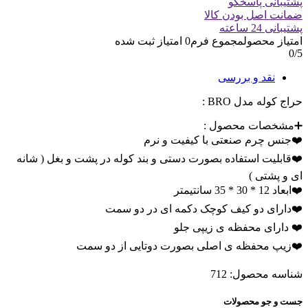
پشتیبانی پاسخگو
بود.
ضمانت اصل بودن کالا
پشتیبانی 24 ساعته
امتیاز محصول
مجموع فرم
0
امتیاز ثبت شده
0
/5
نقد و بررسی
حراج کوله مدل BRO :
➕مشخصات محصول :
❤️جنس چرم صنعتی با کیفیت و نرم
❤️قابلیت استفاده بصورت دستی و بند کوله در پشت و بغل ( شانه
ای و پشتی )
❤️ابعاد 12 * 30 * 35 سانتیمتر
❤️دارای دو کیف کوچک دکمه ای در دو سمت
❤️ دارای محفظه ی زیپی جلو
❤️زیپ محفظه ی اصلی بصورت دوتایی از دو سمت
شناسه محصول:
712
جست و جو محصولات