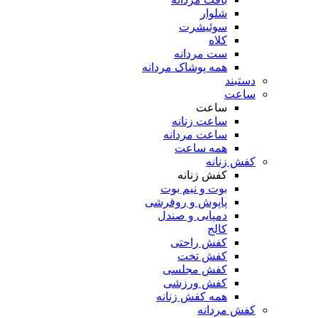
شلوار
سوئیشرت
کلاه
ست مردانه
همه پوشاک مردانه
دستبند
ساعت
ساعت
ساعت زنانه
ساعت مردانه
همه ساعت
کفش زنانه
کفش زنانه
بوت و نیم بوت
پاپوش و روفرشی
دمپایی و صندل
کالج
کفش راحتی
کفش تخت
کفش مجلسی
کفش ورزشی
همه کفش زنانه
کفش مردانه