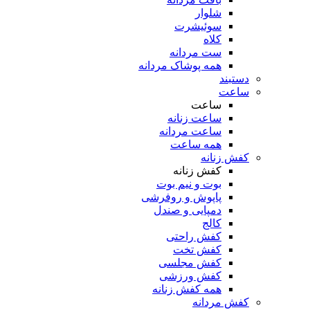
شلوار
سوئیشرت
کلاه
ست مردانه
همه پوشاک مردانه
دستبند
ساعت
ساعت
ساعت زنانه
ساعت مردانه
همه ساعت
کفش زنانه
کفش زنانه
بوت و نیم بوت
پاپوش و روفرشی
دمپایی و صندل
کالج
کفش راحتی
کفش تخت
کفش مجلسی
کفش ورزشی
همه کفش زنانه
کفش مردانه