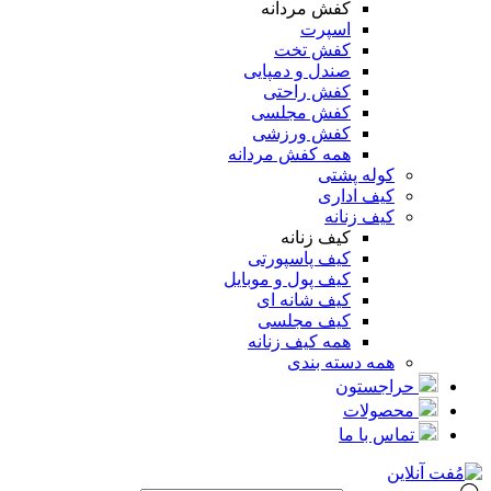
کفش مردانه
اسپرت
کفش تخت
صندل و دمپایی
کفش راحتی
کفش مجلسی
کفش ورزشی
همه کفش مردانه
کوله پشتی
کیف اداری
کیف زنانه
کیف زنانه
کیف پاسپورتی
کیف پول و موبایل
کیف شانه ای
کیف مجلسی
همه کیف زنانه
همه دسته بندی
حراجستون
محصولات
تماس با ما