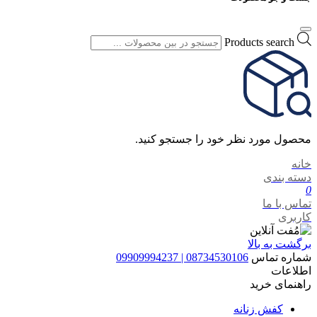
Products search
محصول مورد نظر خود را جستجو کنید.
خانه
دسته بندی
0
تماس با ما
کاربری
برگشت به بالا
شماره تماس
08734530106 | 09909994237
اطلاعات
راهنمای خرید
کفش زنانه