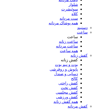
شلوار
سوئیشرت
کلاه
ست مردانه
همه پوشاک مردانه
دستبند
ساعت
ساعت
ساعت زنانه
ساعت مردانه
همه ساعت
کفش زنانه
کفش زنانه
بوت و نیم بوت
پاپوش و روفرشی
دمپایی و صندل
کالج
کفش راحتی
کفش تخت
کفش مجلسی
کفش ورزشی
همه کفش زنانه
کفش مردانه