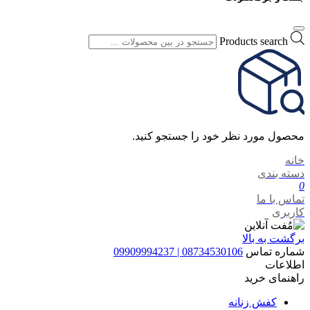
Products search
محصول مورد نظر خود را جستجو کنید.
خانه
دسته بندی
0
تماس با ما
کاربری
برگشت به بالا
شماره تماس
08734530106 | 09909994237
اطلاعات
راهنمای خرید
کفش زنانه