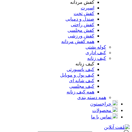
کفش مردانه
اسپرت
کفش تخت
صندل و دمپایی
کفش راحتی
کفش مجلسی
کفش ورزشی
همه کفش مردانه
کوله پشتی
کیف اداری
کیف زنانه
کیف زنانه
کیف پاسپورتی
کیف پول و موبایل
کیف شانه ای
کیف مجلسی
همه کیف زنانه
همه دسته بندی
حراجستون
محصولات
تماس با ما