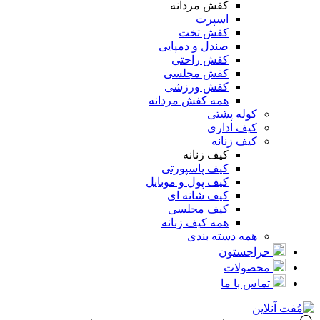
کفش مردانه
اسپرت
کفش تخت
صندل و دمپایی
کفش راحتی
کفش مجلسی
کفش ورزشی
همه کفش مردانه
کوله پشتی
کیف اداری
کیف زنانه
کیف زنانه
کیف پاسپورتی
کیف پول و موبایل
کیف شانه ای
کیف مجلسی
همه کیف زنانه
همه دسته بندی
حراجستون
محصولات
تماس با ما