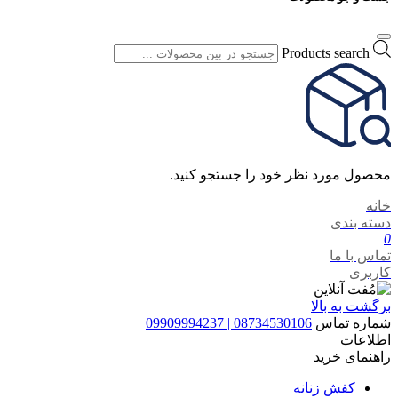
Products search
محصول مورد نظر خود را جستجو کنید.
خانه
دسته بندی
0
تماس با ما
کاربری
برگشت به بالا
شماره تماس
08734530106 | 09909994237
اطلاعات
راهنمای خرید
کفش زنانه