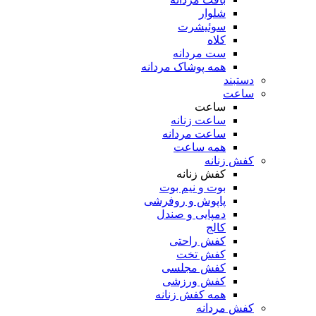
شلوار
سوئیشرت
کلاه
ست مردانه
همه پوشاک مردانه
دستبند
ساعت
ساعت
ساعت زنانه
ساعت مردانه
همه ساعت
کفش زنانه
کفش زنانه
بوت و نیم بوت
پاپوش و روفرشی
دمپایی و صندل
کالج
کفش راحتی
کفش تخت
کفش مجلسی
کفش ورزشی
همه کفش زنانه
کفش مردانه