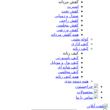
کفش مردانه
اسپرت
کفش تخت
صندل و دمپایی
کفش راحتی
کفش مجلسی
کفش ورزشی
همه کفش مردانه
کوله پشتی
کیف اداری
کیف زنانه
کیف زنانه
کیف پاسپورتی
کیف پول و موبایل
کیف شانه ای
کیف مجلسی
همه کیف زنانه
همه دسته بندی
حراجستون
محصولات
تماس با ما