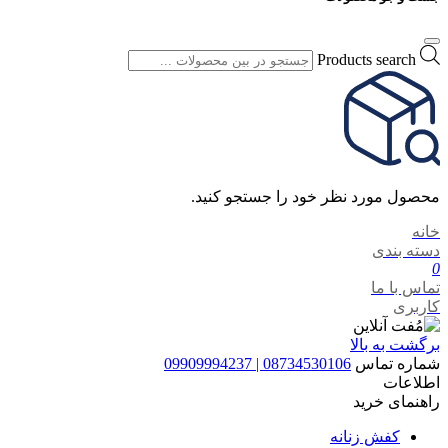
Products search
محصول مورد نظر خود را جستجو کنید.
خانه
دسته بندی
0
تماس با ما
کاربری
برگشت به بالا
شماره تماس
08734530106 | 09909994237
اطلاعات
راهنمای خرید
کفش زنانه