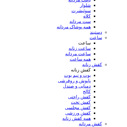
شلوار
سوئیشرت
کلاه
ست مردانه
همه پوشاک مردانه
دستبند
ساعت
ساعت
ساعت زنانه
ساعت مردانه
همه ساعت
کفش زنانه
کفش زنانه
بوت و نیم بوت
پاپوش و روفرشی
دمپایی و صندل
کالج
کفش راحتی
کفش تخت
کفش مجلسی
کفش ورزشی
همه کفش زنانه
کفش مردانه