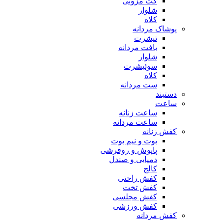
کت مزونی
شلوار
کلاه
پوشاک مردانه
تیشرت
بافت مردانه
شلوار
سوئیشرت
کلاه
ست مردانه
دستبند
ساعت
ساعت زنانه
ساعت مردانه
کفش زنانه
بوت و نیم بوت
پاپوش و روفرشی
دمپایی و صندل
کالج
کفش راحتی
کفش تخت
کفش مجلسی
کفش ورزشی
کفش مردانه