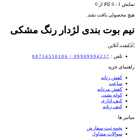
نمایش
1
-
0
کالا از
0
هیچ محصولی یافت نشد.
نیم بوت بندی لژدار رنگ مشکی
تلفن :
08734530106 | 09909994237
راهنمای خرید
کفش زنانه
ساعت
کفش مردانه
کوله پشتی
کیف اداری
کیف زنانه
میانبر ها
نحوه ثبت سفارش
سوالات متداول