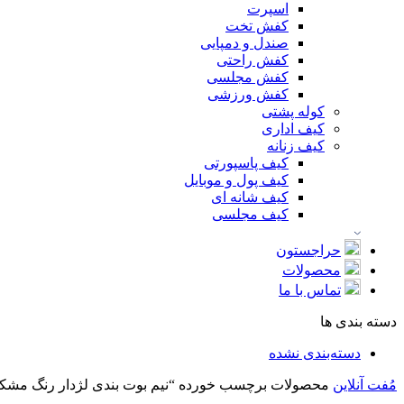
اسپرت
کفش تخت
صندل و دمپایی
کفش راحتی
کفش مجلسی
کفش ورزشی
کوله پشتی
کیف اداری
کیف زنانه
کیف پاسپورتی
کیف پول و موبایل
کیف شانه ای
کیف مجلسی
حراجستون
محصولات
تماس با ما
دسته بندی ها
دسته‌بندی نشده
مُفت آنلاین
محصولات برچسب خورده “نیم بوت بندی لژدار رنگ مشک