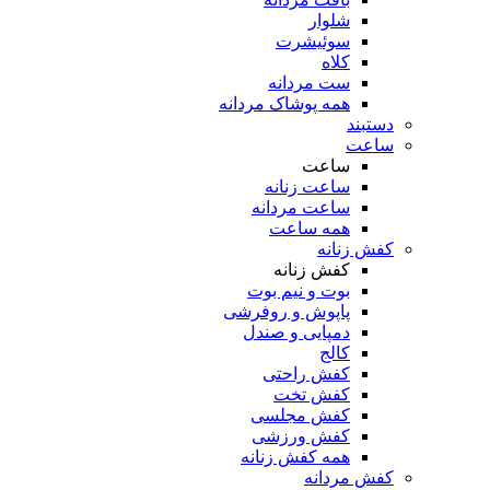
شلوار
سوئیشرت
کلاه
ست مردانه
همه پوشاک مردانه
دستبند
ساعت
ساعت
ساعت زنانه
ساعت مردانه
همه ساعت
کفش زنانه
کفش زنانه
بوت و نیم بوت
پاپوش و روفرشی
دمپایی و صندل
کالج
کفش راحتی
کفش تخت
کفش مجلسی
کفش ورزشی
همه کفش زنانه
کفش مردانه