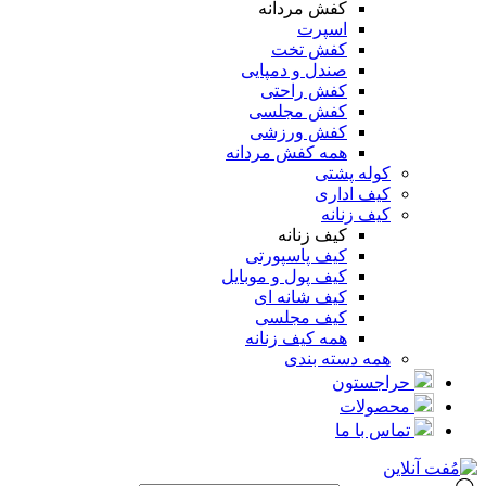
کفش مردانه
اسپرت
کفش تخت
صندل و دمپایی
کفش راحتی
کفش مجلسی
کفش ورزشی
همه کفش مردانه
کوله پشتی
کیف اداری
کیف زنانه
کیف زنانه
کیف پاسپورتی
کیف پول و موبایل
کیف شانه ای
کیف مجلسی
همه کیف زنانه
همه دسته بندی
حراجستون
محصولات
تماس با ما