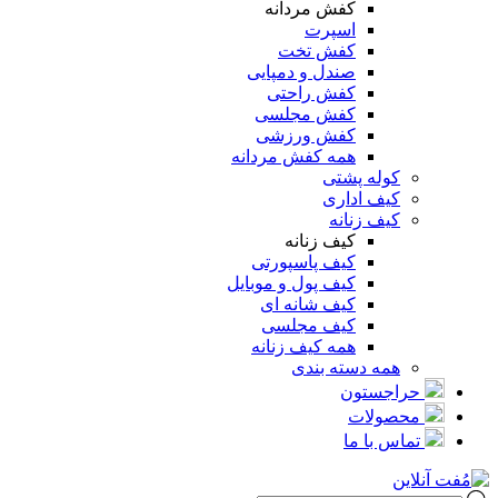
کفش مردانه
اسپرت
کفش تخت
صندل و دمپایی
کفش راحتی
کفش مجلسی
کفش ورزشی
همه کفش مردانه
کوله پشتی
کیف اداری
کیف زنانه
کیف زنانه
کیف پاسپورتی
کیف پول و موبایل
کیف شانه ای
کیف مجلسی
همه کیف زنانه
همه دسته بندی
حراجستون
محصولات
تماس با ما