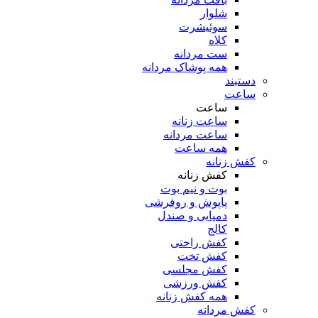
شلوار
سوئیشرت
کلاه
ست مردانه
همه پوشاک مردانه
دستبند
ساعت
ساعت
ساعت زنانه
ساعت مردانه
همه ساعت
کفش زنانه
کفش زنانه
بوت و نیم بوت
پاپوش و روفرشی
دمپایی و صندل
کالج
کفش راحتی
کفش تخت
کفش مجلسی
کفش ورزشی
همه کفش زنانه
کفش مردانه