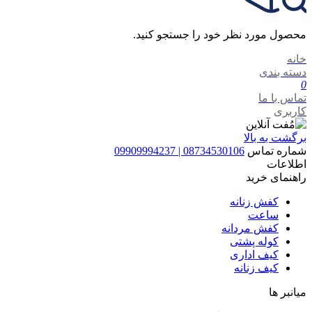
محصول مورد نظر خود را جستجو کنید.
خانه
دسته بندی
0
تماس با ما
کاربری
برگشت به بالا
شماره تماس
08734530106 | 09909994237
اطلاعات
راهنمای خرید
کفش زنانه
ساعت
کفش مردانه
کوله پشتی
کیف اداری
کیف زنانه
میانبر ها