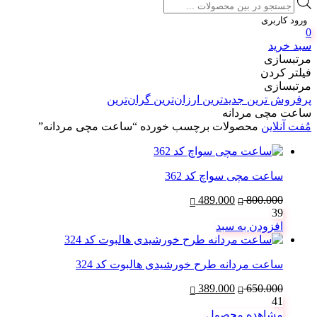
Products
search
ورود کاربری
0
سبد خرید
مرتبسازی
فیلتر کردن
مرتبسازی
پرفروش ترین
جدیدترین
ارزان‌ترین
گران‌ترین
ساعت مچی مردانه
مُفت آنلاین
محصولات برچسب خورده “ساعت مچی مردانه”
ساعت مچی سواچ کد 362
800.000
قیمت
489.000
قیمت
39
اصلی:
فعلی:
افزودن به سبد
800.000 تومان
489.000 تومان.
بود.
ساعت مردانه طرح خورشیدی هالبوت کد 324
650.000
قیمت
389.000
قیمت
41
اصلی:
فعلی:
مشاهده محصول
650.000 تومان
389.000 تومان.