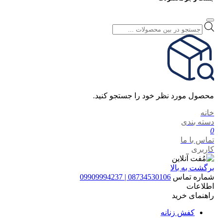
Products
search
محصول مورد نظر خود را جستجو کنید.
خانه
دسته بندی
0
تماس با ما
کاربری
برگشت به بالا
شماره تماس
08734530106 | 09909994237
اطلاعات
راهنمای خرید
کفش زنانه