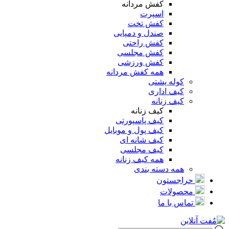
کفش مردانه
اسپرت
کفش تخت
صندل و دمپایی
کفش راحتی
کفش مجلسی
کفش ورزشی
همه کفش مردانه
کوله پشتی
کیف اداری
کیف زنانه
کیف زنانه
کیف پاسپورتی
کیف پول و موبایل
کیف شانه ای
کیف مجلسی
همه کیف زنانه
همه دسته بندی
حراجستون
محصولات
تماس با ما