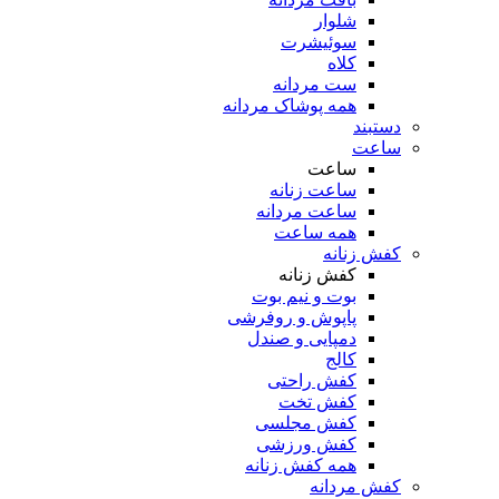
شلوار
سوئیشرت
کلاه
ست مردانه
همه پوشاک مردانه
دستبند
ساعت
ساعت
ساعت زنانه
ساعت مردانه
همه ساعت
کفش زنانه
کفش زنانه
بوت و نیم بوت
پاپوش و روفرشی
دمپایی و صندل
کالج
کفش راحتی
کفش تخت
کفش مجلسی
کفش ورزشی
همه کفش زنانه
کفش مردانه