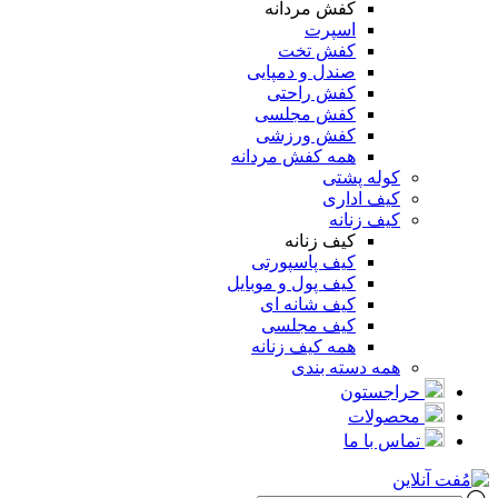
کفش مردانه
اسپرت
کفش تخت
صندل و دمپایی
کفش راحتی
کفش مجلسی
کفش ورزشی
همه کفش مردانه
کوله پشتی
کیف اداری
کیف زنانه
کیف زنانه
کیف پاسپورتی
کیف پول و موبایل
کیف شانه ای
کیف مجلسی
همه کیف زنانه
همه دسته بندی
حراجستون
محصولات
تماس با ما