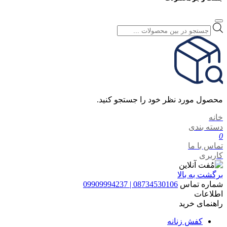
Products
search
محصول مورد نظر خود را جستجو کنید.
خانه
دسته بندی
0
تماس با ما
کاربری
برگشت به بالا
شماره تماس
08734530106 | 09909994237
اطلاعات
راهنمای خرید
کفش زنانه