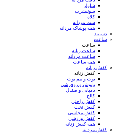
شلوار
سوئیشرت
کلاه
ست مردانه
همه پوشاک مردانه
دستبند
ساعت
ساعت
ساعت زنانه
ساعت مردانه
همه ساعت
کفش زنانه
کفش زنانه
بوت و نیم بوت
پاپوش و روفرشی
دمپایی و صندل
کالج
کفش راحتی
کفش تخت
کفش مجلسی
کفش ورزشی
همه کفش زنانه
کفش مردانه