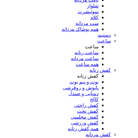
شلوار
سوئیشرت
کلاه
ست مردانه
همه پوشاک مردانه
دستبند
ساعت
ساعت
ساعت زنانه
ساعت مردانه
همه ساعت
کفش زنانه
کفش زنانه
بوت و نیم بوت
پاپوش و روفرشی
دمپایی و صندل
کالج
کفش راحتی
کفش تخت
کفش مجلسی
کفش ورزشی
همه کفش زنانه
کفش مردانه