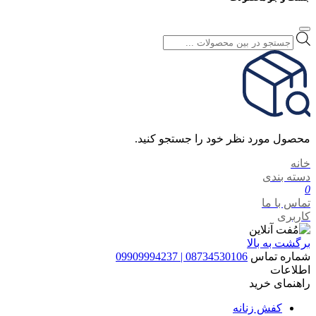
Products
search
محصول مورد نظر خود را جستجو کنید.
خانه
دسته بندی
0
تماس با ما
کاربری
برگشت به بالا
شماره تماس
08734530106 | 09909994237
اطلاعات
راهنمای خرید
کفش زنانه