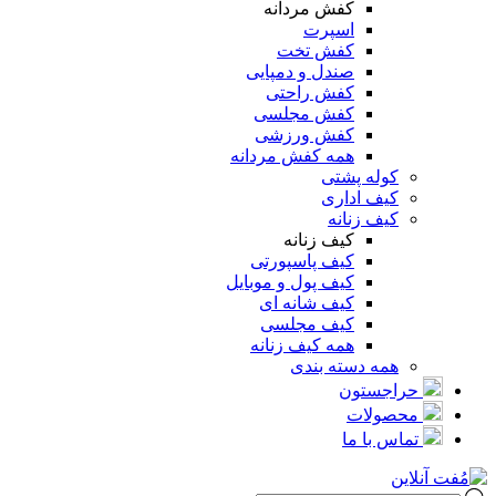
کفش مردانه
اسپرت
کفش تخت
صندل و دمپایی
کفش راحتی
کفش مجلسی
کفش ورزشی
همه کفش مردانه
کوله پشتی
کیف اداری
کیف زنانه
کیف زنانه
کیف پاسپورتی
کیف پول و موبایل
کیف شانه ای
کیف مجلسی
همه کیف زنانه
همه دسته بندی
حراجستون
محصولات
تماس با ما