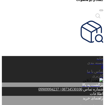
Products
search
محصول مورد نظر خود را جستجو کنید.
خانه
دسته بندی
0
تماس با ما
کاربری
برگشت به بالا
شماره تماس
08734530106 | 09909994237
اطلاعات
راهنمای خرید