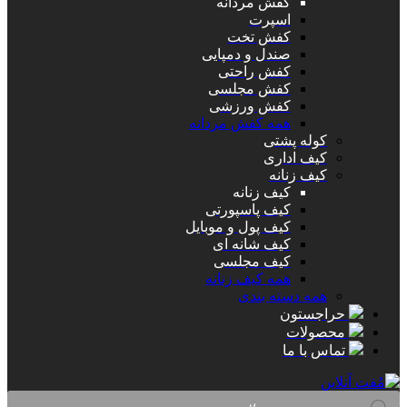
کفش مردانه
اسپرت
کفش تخت
صندل و دمپایی
کفش راحتی
کفش مجلسی
کفش ورزشی
همه کفش مردانه
کوله پشتی
کیف اداری
کیف زنانه
کیف زنانه
کیف پاسپورتی
کیف پول و موبایل
کیف شانه ای
کیف مجلسی
همه کیف زنانه
همه دسته بندی
حراجستون
محصولات
تماس با ما
Products