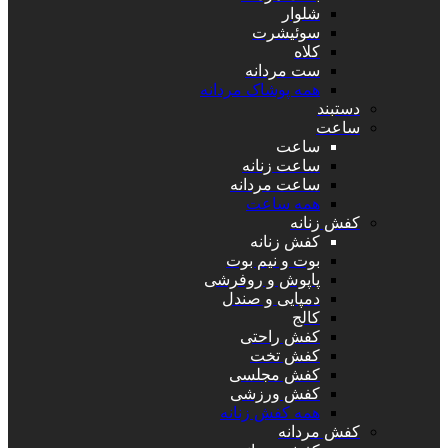
شلوار
سوئیشرت
کلاه
ست مردانه
همه پوشاک مردانه
دستبند
ساعت
ساعت
ساعت زنانه
ساعت مردانه
همه ساعت
کفش زنانه
کفش زنانه
بوت و نیم بوت
پاپوش و روفرشی
دمپایی و صندل
کالج
کفش راحتی
کفش تخت
کفش مجلسی
کفش ورزشی
همه کفش زنانه
کفش مردانه