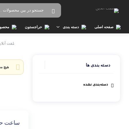
صفحه اصلی
دسته بندی
حراجستون
محصول
پوشاک زنانه
مُفت آنلای
ب
پوشاک مردانه
بل
دسته بندی ها
هیچ م
دستبند
ت
دسته‌بندی نشده
ساعت
ت
کفش زنانه
ست
کفش مردانه
س
ساعت ح
کوله پشتی