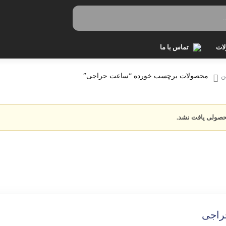
ات
تماس با ما
ن
محصولات برچسب خورده “ساعت حراجی”
افت
وز
حصولی یافت نشد.
اپ
یشرت
 زنانه
وئیشرت
راجی