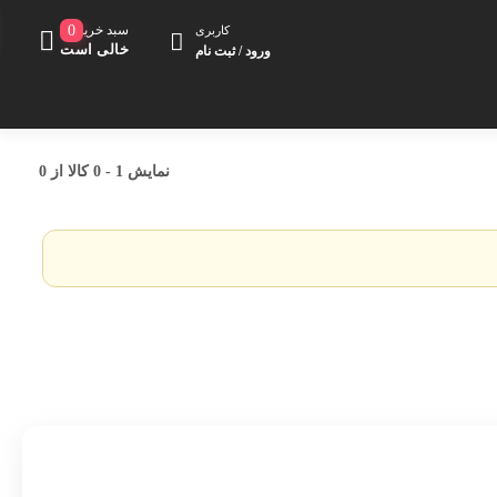
سبد خرید
0
کاربری
خالی است
ورود / ثبت نام
کت مزونی
نمایش
1
-
0
کالا از
0
شلوار
کلاه