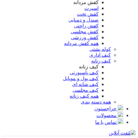
کفش مردانه
اسپرت
کفش تخت
صندل و دمپایی
کفش راحتی
کفش مجلسی
کفش ورزشی
همه کفش مردانه
کوله پشتی
کیف اداری
کیف زنانه
کیف زنانه
کیف پاسپورتی
کیف پول و موبایل
کیف شانه ای
کیف مجلسی
همه کیف زنانه
همه دسته بندی
حراجستون
محصولات
تماس با ما
Products