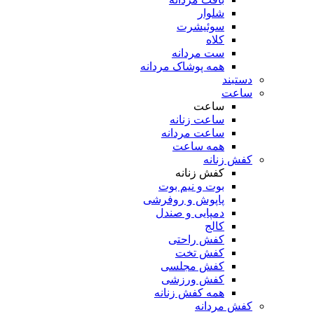
شلوار
سوئیشرت
کلاه
ست مردانه
همه پوشاک مردانه
دستبند
ساعت
ساعت
ساعت زنانه
ساعت مردانه
همه ساعت
کفش زنانه
کفش زنانه
بوت و نیم بوت
پاپوش و روفرشی
دمپایی و صندل
کالج
کفش راحتی
کفش تخت
کفش مجلسی
کفش ورزشی
همه کفش زنانه
کفش مردانه