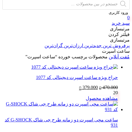
search
ورود کاربری
0
سبد خرید
مرتبسازی
فیلتر کردن
مرتبسازی
پرفروش ترین
جدیدترین
ارزان‌ترین
گران‌ترین
ساعت اسپرت
مُفت آنلاین
محصولات برچسب خورده “ساعت اسپرت”
حراج ویژه ساعت اسپرت دیجیتالی کد 1077
470.000
قیمت
379.000
قیمت
20
اصلی:
فعلی:
مشاهده محصول
470.000 تومان
379.000 تومان.
بود.
ساعت مچی اسپرت دو زمانه طرح جی شاک G-SHOCK کد
931