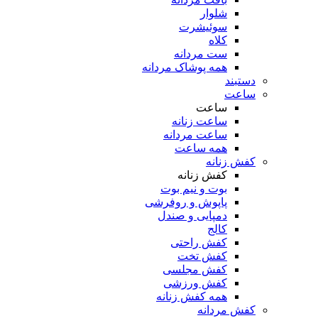
شلوار
سوئیشرت
کلاه
ست مردانه
همه پوشاک مردانه
دستبند
ساعت
ساعت
ساعت زنانه
ساعت مردانه
همه ساعت
کفش زنانه
کفش زنانه
بوت و نیم بوت
پاپوش و روفرشی
دمپایی و صندل
کالج
کفش راحتی
کفش تخت
کفش مجلسی
کفش ورزشی
همه کفش زنانه
کفش مردانه