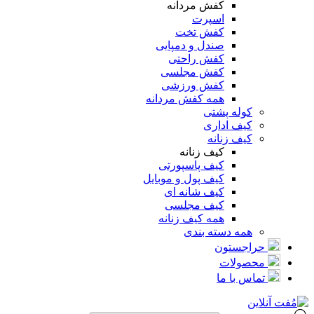
کفش مردانه
اسپرت
کفش تخت
صندل و دمپایی
کفش راحتی
کفش مجلسی
کفش ورزشی
همه کفش مردانه
کوله پشتی
کیف اداری
کیف زنانه
کیف زنانه
کیف پاسپورتی
کیف پول و موبایل
کیف شانه ای
کیف مجلسی
همه کیف زنانه
همه دسته بندی
حراجستون
محصولات
تماس با ما