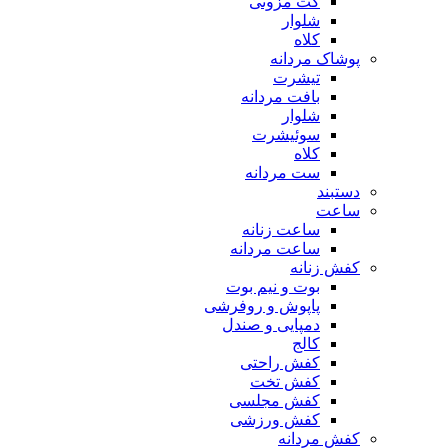
کت مزونی
شلوار
کلاه
پوشاک مردانه
تیشرت
بافت مردانه
شلوار
سوئیشرت
کلاه
ست مردانه
دستبند
ساعت
ساعت زنانه
ساعت مردانه
کفش زنانه
بوت و نیم بوت
پاپوش و روفرشی
دمپایی و صندل
کالج
کفش راحتی
کفش تخت
کفش مجلسی
کفش ورزشی
کفش مردانه