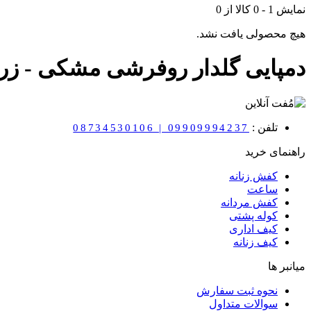
نمایش
1
-
0
کالا از
0
هیچ محصولی یافت نشد.
دمپایی گلدار روفرشی مشکی - ز
تلفن :
08734530106 | 09909994237
راهنمای خرید
کفش زنانه
ساعت
کفش مردانه
کوله پشتی
کیف اداری
کیف زنانه
میانبر ها
نحوه ثبت سفارش
سوالات متداول