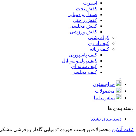
اسپرت
کفش تخت
صندل و دمپایی
کفش راحتی
کفش مجلسی
کفش ورزشی
کوله پشتی
کیف اداری
کیف زنانه
کیف پاسپورتی
کیف پول و موبایل
کیف شانه ای
کیف مجلسی
حراجستون
محصولات
تماس با ما
دسته بندی ها
دسته‌بندی نشده
مُفت آنلاین
محصولات برچسب خورده “دمپایی گلدار روفرشی مشکی