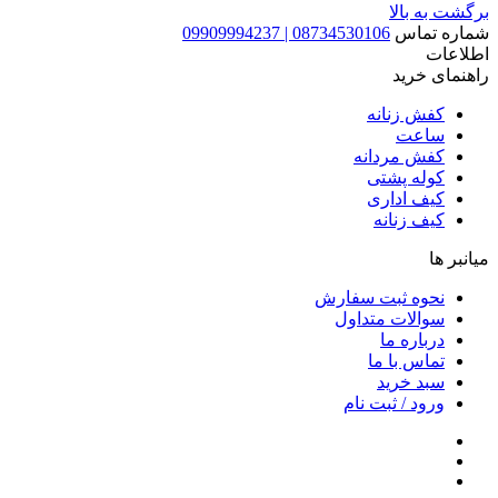
برگشت به بالا
شماره تماس
08734530106 | 09909994237
اطلاعات
راهنمای خرید
کفش زنانه
ساعت
کفش مردانه
کوله پشتی
کیف اداری
کیف زنانه
میانبر ها
نحوه ثبت سفارش
سوالات متداول
درباره ما
تماس با ما
سبد خرید
ورود / ثبت نام