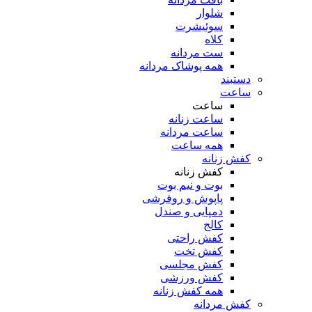
شلوار
سوئیشرت
کلاه
ست مردانه
همه پوشاک مردانه
دستبند
ساعت
ساعت
ساعت زنانه
ساعت مردانه
همه ساعت
کفش زنانه
کفش زنانه
بوت و نیم بوت
پاپوش و روفرشی
دمپایی و صندل
کالج
کفش راحتی
کفش تخت
کفش مجلسی
کفش ورزشی
همه کفش زنانه
کفش مردانه