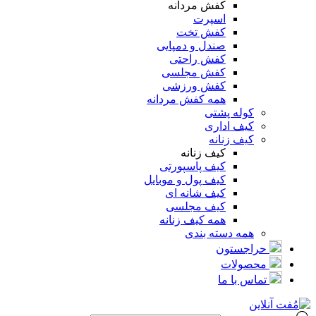
کفش مردانه
اسپرت
کفش تخت
صندل و دمپایی
کفش راحتی
کفش مجلسی
کفش ورزشی
همه کفش مردانه
کوله پشتی
کیف اداری
کیف زنانه
کیف زنانه
کیف پاسپورتی
کیف پول و موبایل
کیف شانه ای
کیف مجلسی
همه کیف زنانه
همه دسته بندی
حراجستون
محصولات
تماس با ما