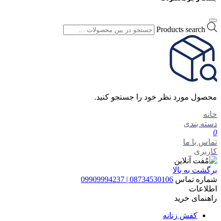
Products search
محصول مورد نظر خود را جستجو کنید.
خانه
دسته بندی
0
تماس با ما
کاربری
برگشت به بالا
شماره تماس
08734530106 | 09909994237
اطلاعات
راهنمای خرید
کفش زنانه