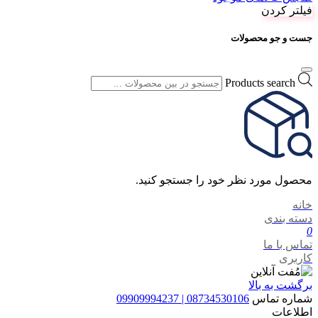
فیلتر کردن
جست و جو محصولات
Products search
محصول مورد نظر خود را جستجو کنید.
خانه
دسته بندی
0
تماس با ما
کاربری
برگشت به بالا
شماره تماس
08734530106 | 09909994237
اطلاعات