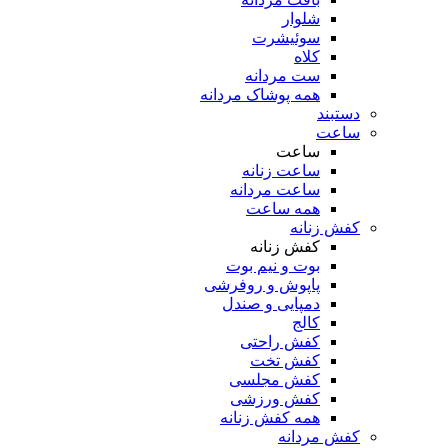
شلوار
سوئیشرت
کلاه
ست مردانه
همه پوشاک مردانه
دستبند
ساعت
ساعت
ساعت زنانه
ساعت مردانه
همه ساعت
کفش زنانه
کفش زنانه
بوت و نیم بوت
پاپوش و روفرشی
دمپایی و صندل
کالج
کفش راحتی
کفش تخت
کفش مجلسی
کفش ورزشی
همه کفش زنانه
کفش مردانه