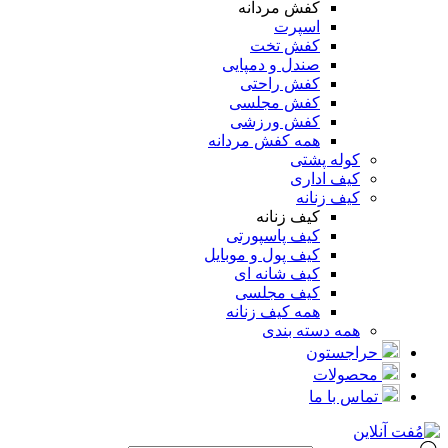
کفش مردانه
اسپرت
کفش تخت
صندل و دمپایی
کفش راحتی
کفش مجلسی
کفش ورزشی
همه کفش مردانه
کوله پشتی
کیف اداری
کیف زنانه
کیف زنانه
کیف پاسپورتی
کیف پول و موبایل
کیف شانه ای
کیف مجلسی
همه کیف زنانه
همه دسته بندی
حراجستون
محصولات
تماس با ما