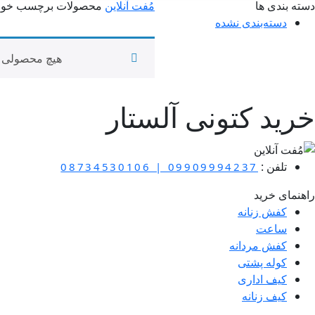
دسته بندی ها
مُفت آنلاین
محصولات برچسب خورده
دسته‌بندی نشده
نمایش
1
-
0
کالا از
0
هیچ محصولی ی
خرید کتونی آلستار
تلفن :
08734530106 | 09909994237
راهنمای خرید
کفش زنانه
ساعت
کفش مردانه
کوله پشتی
کیف اداری
کیف زنانه