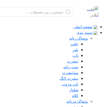
Products
search
صفحه اصلی
دسته بندی
پوشاک زنانه
بافت
بلوز
تاپ
تیشرت
ست زنانه
سوئیشرت
تیشرت لانگ
کت مزونی
شلوار
کلاه
پوشاک مردانه