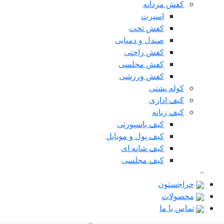
کفش مردانه
اسپرت
کفش تخت
صندل و دمپایی
کفش راحتی
کفش مجلسی
کفش ورزشی
کوله پشتی
کیف اداری
کیف زنانه
کیف پاسپورتی
کیف پول و موبایل
کیف شانه ای
کیف مجلسی
حراجستون
محصولات
تماس با ما