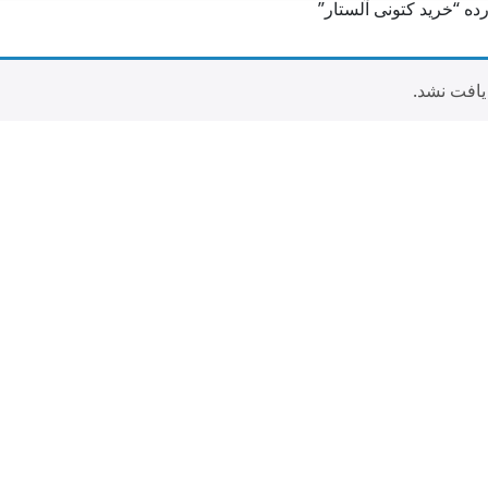
 “خرید کتونی آلستار”
افت نشد.