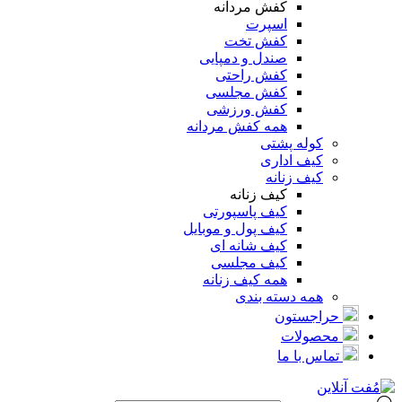
کفش مردانه
اسپرت
کفش تخت
صندل و دمپایی
کفش راحتی
کفش مجلسی
کفش ورزشی
همه کفش مردانه
کوله پشتی
کیف اداری
کیف زنانه
کیف زنانه
کیف پاسپورتی
کیف پول و موبایل
کیف شانه ای
کیف مجلسی
همه کیف زنانه
همه دسته بندی
حراجستون
محصولات
تماس با ما