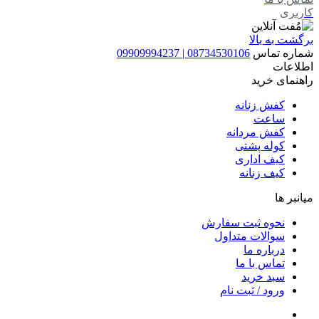
کاربری
برگشت به بالا
شماره تماس
08734530106 | 09909994237
اطلاعات
راهنمای خرید
کفش زنانه
ساعت
کفش مردانه
کوله پشتی
کیف اداری
کیف زنانه
میانبر ها
نحوه ثبت سفارش
سوالات متداول
درباره ما
تماس با ما
سبد خرید
ورود / ثبت نام