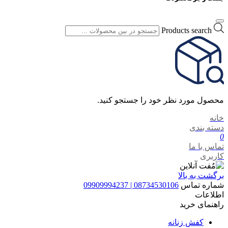
Products search
محصول مورد نظر خود را جستجو کنید.
خانه
دسته بندی
0
تماس با ما
کاربری
برگشت به بالا
شماره تماس
08734530106 | 09909994237
اطلاعات
راهنمای خرید
کفش زنانه