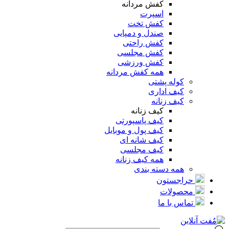
کفش مردانه
اسپرت
کفش تخت
صندل و دمپایی
کفش راحتی
کفش مجلسی
کفش ورزشی
همه کفش مردانه
کوله پشتی
کیف اداری
کیف زنانه
کیف زنانه
کیف پاسپورتی
کیف پول و موبایل
کیف شانه ای
کیف مجلسی
همه کیف زنانه
همه دسته بندی
حراجستون
محصولات
تماس با ما