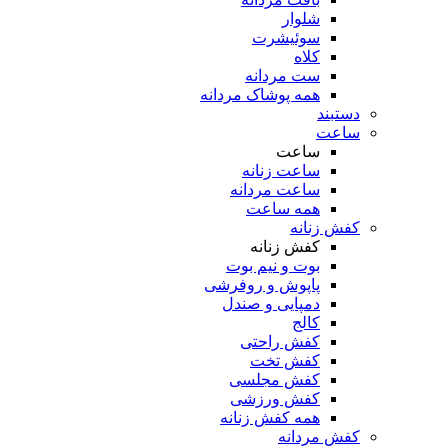
شلوار
سوئیشرت
کلاه
ست مردانه
همه پوشاک مردانه
دستبند
ساعت
ساعت
ساعت زنانه
ساعت مردانه
همه ساعت
کفش زنانه
کفش زنانه
بوت و نیم بوت
پاپوش و روفرشی
دمپایی و صندل
کالج
کفش راحتی
کفش تخت
کفش مجلسی
کفش ورزشی
همه کفش زنانه
کفش مردانه