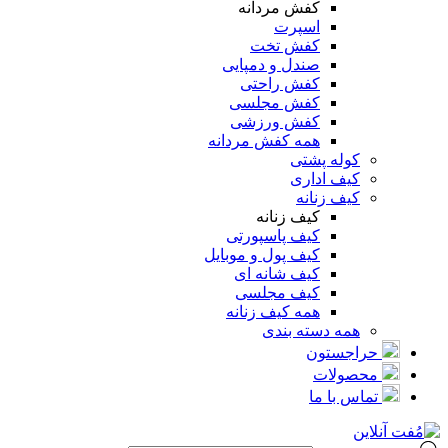
کفش مردانه
اسپرت
کفش تخت
صندل و دمپایی
کفش راحتی
کفش مجلسی
کفش ورزشی
همه کفش مردانه
کوله پشتی
کیف اداری
کیف زنانه
کیف زنانه
کیف پاسپورتی
کیف پول و موبایل
کیف شانه ای
کیف مجلسی
همه کیف زنانه
همه دسته بندی
حراجستون
محصولات
تماس با ما