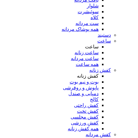
شلوار
سوئیشرت
کلاه
ست مردانه
همه پوشاک مردانه
دستبند
ساعت
ساعت
ساعت زنانه
ساعت مردانه
همه ساعت
کفش زنانه
کفش زنانه
بوت و نیم بوت
پاپوش و روفرشی
دمپایی و صندل
کالج
کفش راحتی
کفش تخت
کفش مجلسی
کفش ورزشی
همه کفش زنانه
کفش مردانه