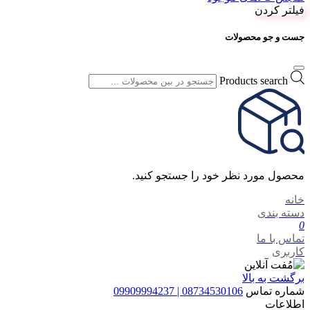
فیلتر کردن
جست و جو محصولات
Products search
محصول مورد نظر خود را جستجو کنید.
خانه
دسته بندی
0
تماس با ما
کاربری
برگشت به بالا
شماره تماس
08734530106 | 09909994237
اطلاعات