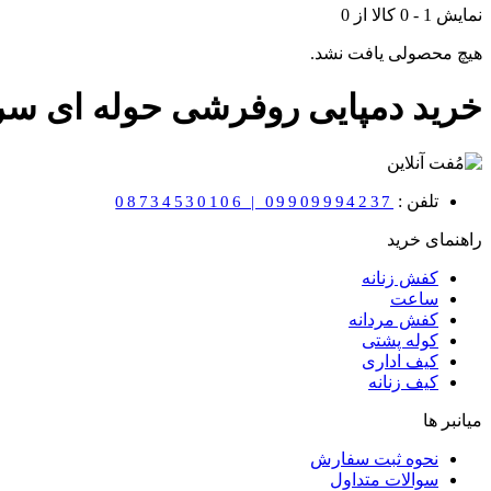
نمایش
1
-
0
کالا از
0
هیچ محصولی یافت نشد.
خرید دمپایی روفرشی حوله ای سر
تلفن :
08734530106 | 09909994237
راهنمای خرید
کفش زنانه
ساعت
کفش مردانه
کوله پشتی
کیف اداری
کیف زنانه
میانبر ها
نحوه ثبت سفارش
سوالات متداول