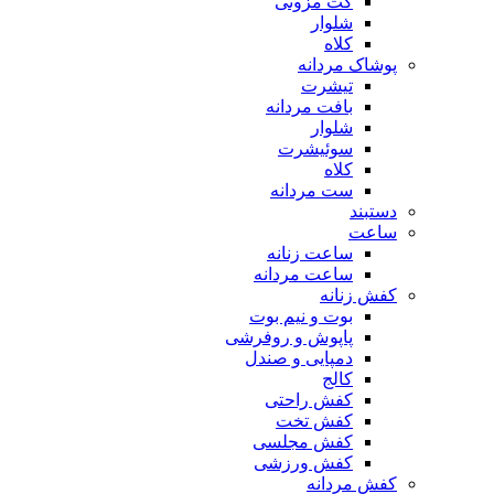
کت مزونی
شلوار
کلاه
پوشاک مردانه
تیشرت
بافت مردانه
شلوار
سوئیشرت
کلاه
ست مردانه
دستبند
ساعت
ساعت زنانه
ساعت مردانه
کفش زنانه
بوت و نیم بوت
پاپوش و روفرشی
دمپایی و صندل
کالج
کفش راحتی
کفش تخت
کفش مجلسی
کفش ورزشی
کفش مردانه