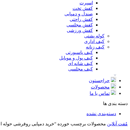
اسپرت
کفش تخت
صندل و دمپایی
کفش راحتی
کفش مجلسی
کفش ورزشی
کوله پشتی
کیف اداری
کیف زنانه
کیف پاسپورتی
کیف پول و موبایل
کیف شانه ای
کیف مجلسی
حراجستون
محصولات
تماس با ما
دسته بندی ها
دسته‌بندی نشده
مُفت آنلاین
محصولات برچسب خورده “خرید دمپایی روفرشی حوله ا