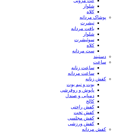
کت مزونی
شلوار
کلاه
پوشاک مردانه
تیشرت
بافت مردانه
شلوار
سوئیشرت
کلاه
ست مردانه
دستبند
ساعت
ساعت زنانه
ساعت مردانه
کفش زنانه
بوت و نیم بوت
پاپوش و روفرشی
دمپایی و صندل
کالج
کفش راحتی
کفش تخت
کفش مجلسی
کفش ورزشی
کفش مردانه