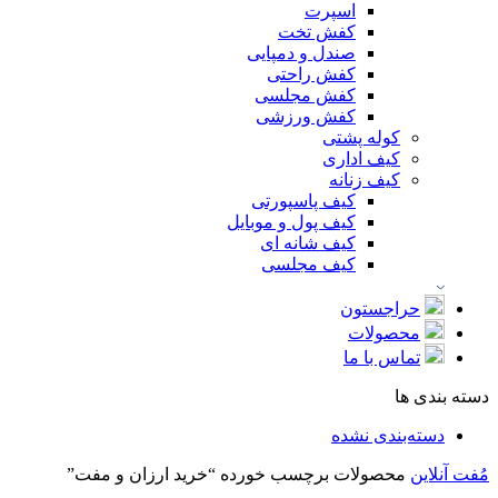
اسپرت
کفش تخت
صندل و دمپایی
کفش راحتی
کفش مجلسی
کفش ورزشی
کوله پشتی
کیف اداری
کیف زنانه
کیف پاسپورتی
کیف پول و موبایل
کیف شانه ای
کیف مجلسی
حراجستون
محصولات
تماس با ما
دسته بندی ها
دسته‌بندی نشده
مُفت آنلاین
محصولات برچسب خورده “خرید ارزان و مفت”