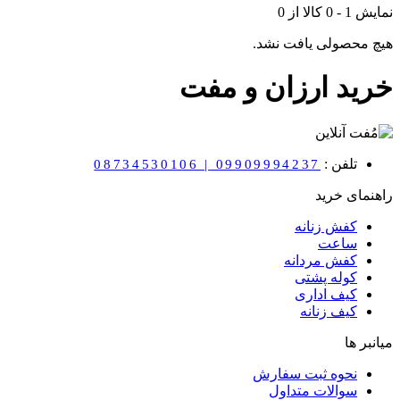
نمایش
1
-
0
کالا از
0
هیچ محصولی یافت نشد.
خرید ارزان و مفت
تلفن :
08734530106 | 09909994237
راهنمای خرید
کفش زنانه
ساعت
کفش مردانه
کوله پشتی
کیف اداری
کیف زنانه
میانبر ها
نحوه ثبت سفارش
سوالات متداول