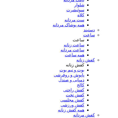
شلوار
سوئیشرت
کلاه
ست مردانه
همه پوشاک مردانه
دستبند
ساعت
ساعت
ساعت زنانه
ساعت مردانه
همه ساعت
کفش زنانه
کفش زنانه
بوت و نیم بوت
پاپوش و روفرشی
دمپایی و صندل
کالج
کفش راحتی
کفش تخت
کفش مجلسی
کفش ورزشی
همه کفش زنانه
کفش مردانه