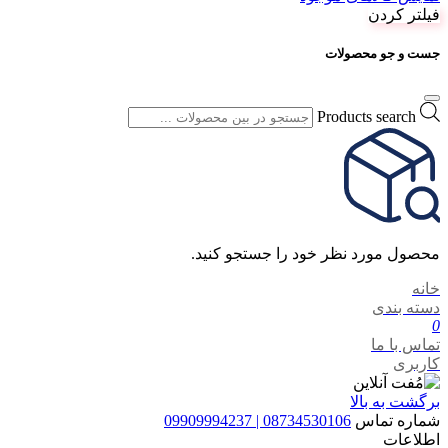
فیلتر کردن
جست و جو محصولات
Products search
محصول مورد نظر خود را جستجو کنید.
خانه
دسته بندی
0
تماس با ما
کاربری
برگشت به بالا
شماره تماس
08734530106 | 09909994237
اطلاعات