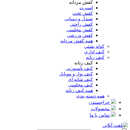
کفش مردانه
اسپرت
کفش تخت
صندل و دمپایی
کفش راحتی
کفش مجلسی
کفش ورزشی
همه کفش مردانه
کوله پشتی
کیف اداری
کیف زنانه
کیف زنانه
کیف پاسپورتی
کیف پول و موبایل
کیف شانه ای
کیف مجلسی
همه کیف زنانه
همه دسته بندی
حراجستون
محصولات
تماس با ما