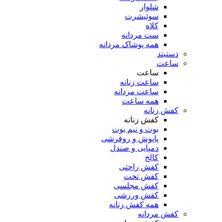
شلوار
سوئیشرت
کلاه
ست مردانه
همه پوشاک مردانه
دستبند
ساعت
ساعت
ساعت زنانه
ساعت مردانه
همه ساعت
کفش زنانه
کفش زنانه
بوت و نیم بوت
پاپوش و روفرشی
دمپایی و صندل
کالج
کفش راحتی
کفش تخت
کفش مجلسی
کفش ورزشی
همه کفش زنانه
کفش مردانه