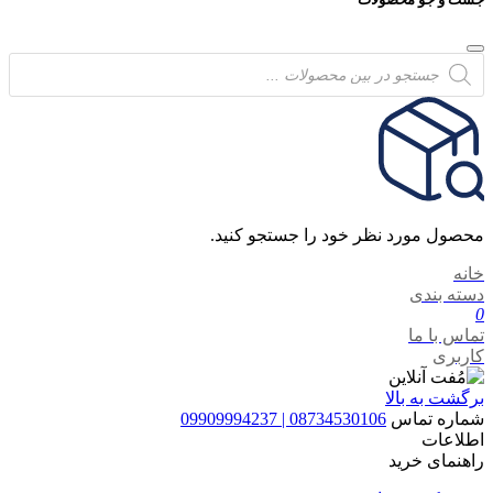
Products
search
محصول مورد نظر خود را جستجو کنید.
خانه
دسته بندی
0
تماس با ما
کاربری
برگشت به بالا
شماره تماس
08734530106 | 09909994237
اطلاعات
راهنمای خرید