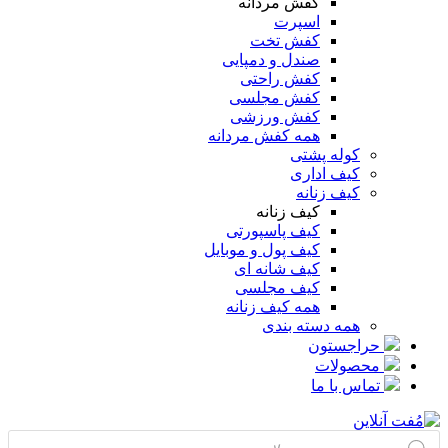
کفش مردانه
اسپرت
کفش تخت
صندل و دمپایی
کفش راحتی
کفش مجلسی
کفش ورزشی
همه کفش مردانه
کوله پشتی
کیف اداری
کیف زنانه
کیف زنانه
کیف پاسپورتی
کیف پول و موبایل
کیف شانه ای
کیف مجلسی
همه کیف زنانه
همه دسته بندی
حراجستون
محصولات
تماس با ما
Products