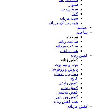
شلوار
سوئیشرت
کلاه
ست مردانه
همه پوشاک مردانه
دستبند
ساعت
ساعت
ساعت زنانه
ساعت مردانه
همه ساعت
کفش زنانه
کفش زنانه
بوت و نیم بوت
پاپوش و روفرشی
دمپایی و صندل
کالج
کفش راحتی
کفش تخت
کفش مجلسی
کفش ورزشی
همه کفش زنانه
کفش مردانه