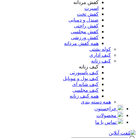
کفش مردانه
اسپرت
کفش تخت
صندل و دمپایی
کفش راحتی
کفش مجلسی
کفش ورزشی
همه کفش مردانه
کوله پشتی
کیف اداری
کیف زنانه
کیف زنانه
کیف پاسپورتی
کیف پول و موبایل
کیف شانه ای
کیف مجلسی
همه کیف زنانه
همه دسته بندی
حراجستون
محصولات
تماس با ما