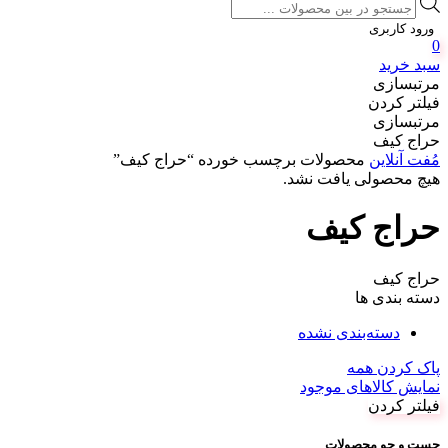
Products
search
ورود کاربری
0
سبد خرید
مرتبسازی
فیلتر کردن
مرتبسازی
حراج کیف
مُفت آنلاین
محصولات برچسب خورده “حراج کیف”
هیچ محصولی یافت نشد.
حراج کیف
حراج کیف
دسته بندی ها
دسته‌بندی نشده
پاک کردن همه
نمایش کالاهای موجود
فیلتر کردن
جست و جو محصولات