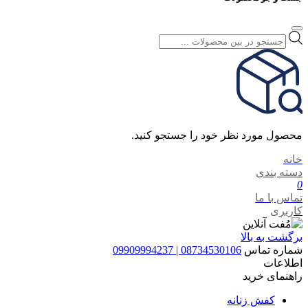
Products
search
محصول مورد نظر خود را جستجو کنید.
خانه
دسته بندی
0
تماس با ما
کاربری
برگشت به بالا
شماره تماس
08734530106 | 09909994237
اطلاعات
راهنمای خرید
کفش زنانه