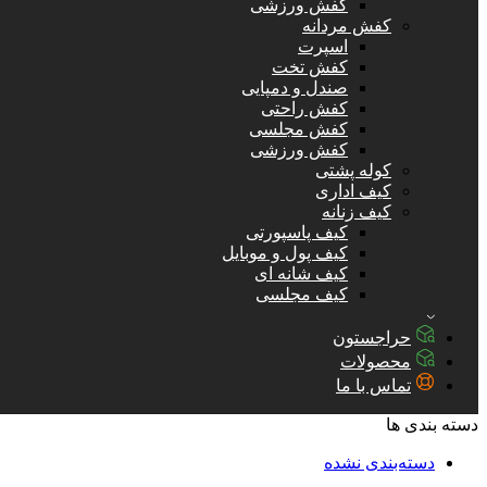
کفش ورزشی
کفش مردانه
اسپرت
کفش تخت
صندل و دمپایی
کفش راحتی
کفش مجلسی
کفش ورزشی
کوله پشتی
کیف اداری
کیف زنانه
کیف پاسپورتی
کیف پول و موبایل
کیف شانه ای
کیف مجلسی
حراجستون
محصولات
تماس با ما
دسته بندی ها
دسته‌بندی نشده