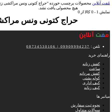
مُفت آنلاین
محصولات برچسب خورده “حراج کتونی ونس مراکشی زنا
هیچ محصولی یافت نشد.
نمایش
1
-
0
کالا از
0
حراج کتونی ونس مراکشی
تلفن :
08734530106 | 09909994237
راهنمای خرید
کفش زنانه
ساعت
کفش مردانه
کوله پشتی
کیف اداری
کیف زنانه
میانبر ها
نحوه ثبت سفارش
سوالات متداول