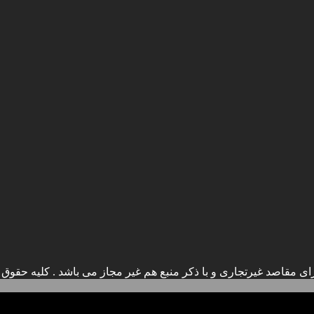
ی مقاصد غیرتجاری و با ذکر منبع هم غیر مجاز می باشد . کلیه حقوق ا