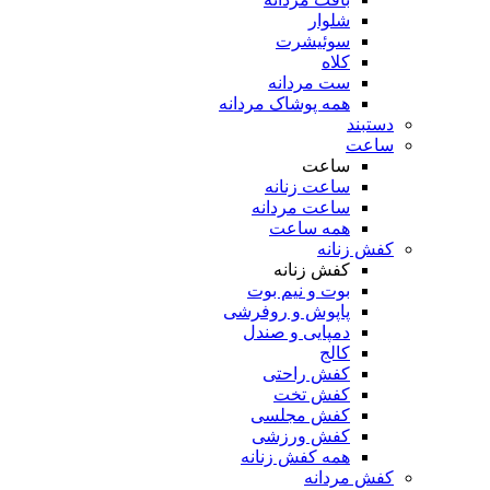
شلوار
سوئیشرت
کلاه
ست مردانه
همه پوشاک مردانه
دستبند
ساعت
ساعت
ساعت زنانه
ساعت مردانه
همه ساعت
کفش زنانه
کفش زنانه
بوت و نیم بوت
پاپوش و روفرشی
دمپایی و صندل
کالج
کفش راحتی
کفش تخت
کفش مجلسی
کفش ورزشی
همه کفش زنانه
کفش مردانه