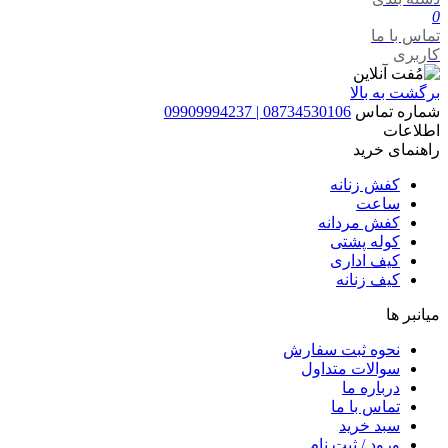
0
تماس با ما
کاربری
برگشت به بالا
شماره تماس
08734530106 | 09909994237
اطلاعات
راهنمای خرید
کفش زنانه
ساعت
کفش مردانه
کوله پشتی
کیف اداری
کیف زنانه
میانبر ها
نحوه ثبت سفارش
سوالات متداول
درباره ما
تماس با ما
سبد خرید
ورود / ثبت نام