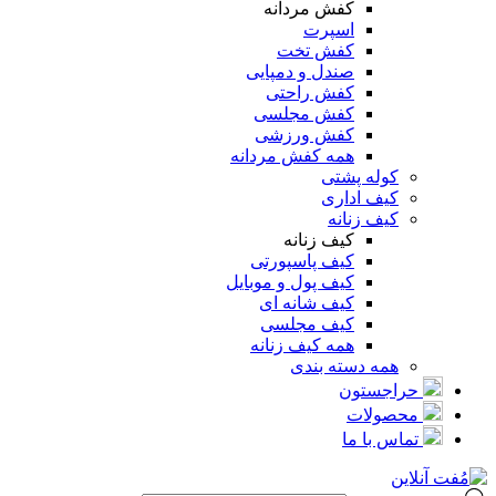
کفش مردانه
اسپرت
کفش تخت
صندل و دمپایی
کفش راحتی
کفش مجلسی
کفش ورزشی
همه کفش مردانه
کوله پشتی
کیف اداری
کیف زنانه
کیف زنانه
کیف پاسپورتی
کیف پول و موبایل
کیف شانه ای
کیف مجلسی
همه کیف زنانه
همه دسته بندی
حراجستون
محصولات
تماس با ما